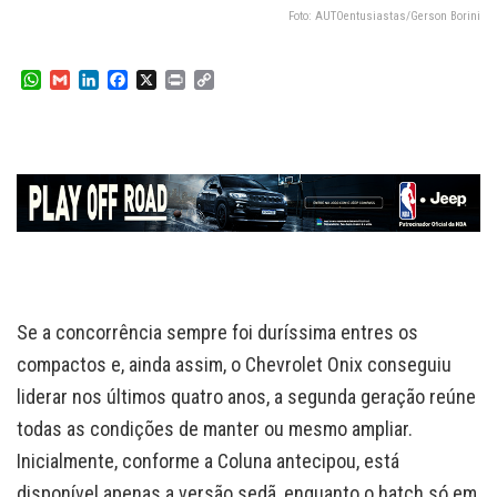
Foto: AUTOentusiastas/Gerson Borini
W
G
L
F
X
P
C
h
m
i
a
r
o
a
a
n
c
i
p
t
i
k
e
n
y
s
l
e
b
t
L
A
d
o
i
p
I
o
n
p
n
k
k
Se a concorrência sempre foi duríssima entres os
compactos e, ainda assim, o Chevrolet Onix conseguiu
liderar nos últimos quatro anos, a segunda geração reúne
todas as condições de manter ou mesmo ampliar.
Inicialmente, conforme a Coluna antecipou, está
disponível apenas a versão sedã, enquanto o hatch só em