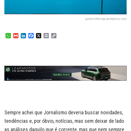
gamerstherapy.wordpress.com
W
G
L
F
X
P
C
h
m
i
a
r
o
a
a
n
c
i
p
t
i
k
e
n
y
s
l
e
b
t
L
A
d
o
i
p
I
o
n
p
n
k
k
Sempre achei que Jornalismo deveria buscar novidades,
tendências e, por óbvio, notícias, mas sem deixar de lado
as análises daquilo que é corrente, mas que nem sempre