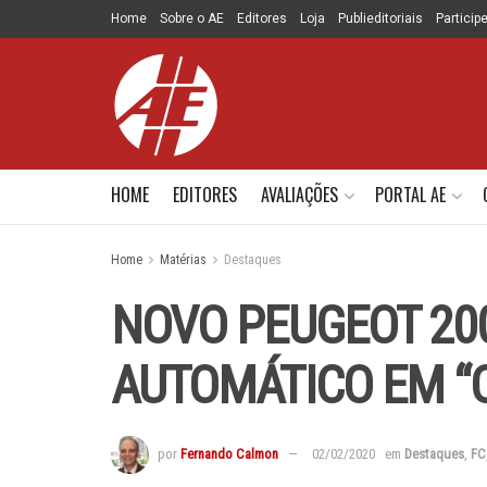
Home
Sobre o AE
Editores
Loja
Publieditoriais
Particip
HOME
EDITORES
AVALIAÇÕES
PORTAL AE
Home
Matérias
Destaques
NOVO PEUGEOT 200
AUTOMÁTICO EM “O
por
Fernando Calmon
02/02/2020
em
Destaques
,
FC