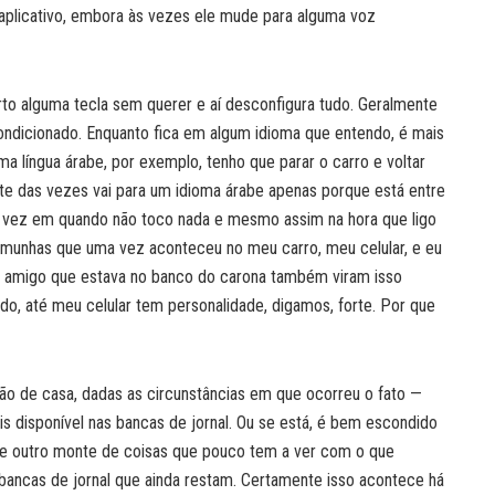
 aplicativo, embora às vezes ele mude para alguma voz
o alguma tecla sem querer e aí desconfigura tudo. Geralmente
ondicionado. Enquanto fica em algum idioma que entendo, é mais
a língua árabe, por exemplo, tenho que parar o carro e voltar
te das vezes vai para um idioma árabe apenas porque está entre
e vez em quando não toco nada e mesmo assim na hora que ligo
emunhas que uma vez aconteceu no meu carro, meu celular, e eu
u amigo que estava no banco do carona também viram isso
do, até meu celular tem personalidade, digamos, forte. Por que
ão de casa, dadas as circunstâncias em que ocorreu o fato —
s disponível nas bancas de jornal. Ou se está, é bem escondido
r e outro monte de coisas que pouco tem a ver com o que
bancas de jornal que ainda restam. Certamente isso acontece há