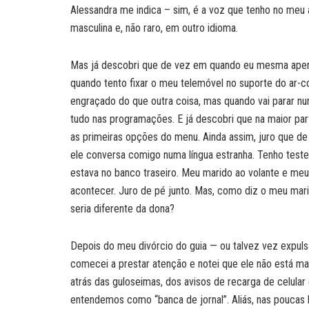
Alessandra me indica – sim, é a voz que tenho no meu
masculina e, não raro, em outro idioma.
Mas já descobri que de vez em quando eu mesma apert
quando tento fixar o meu telemóvel no suporte do ar-c
engraçado do que outra coisa, mas quando vai parar num
tudo nas programações. E já descobri que na maior par
as primeiras opções do menu. Ainda assim, juro que d
ele conversa comigo numa língua estranha. Tenho test
estava no banco traseiro. Meu marido ao volante e me
acontecer. Juro de pé junto. Mas, como diz o meu mari
seria diferente da dona?
Depois do meu divórcio do guia — ou talvez vez expuls
comecei a prestar atenção e notei que ele não está mai
atrás das guloseimas, dos avisos de recarga de celula
entendemos como “banca de jornal”. Aliás, nas poucas 