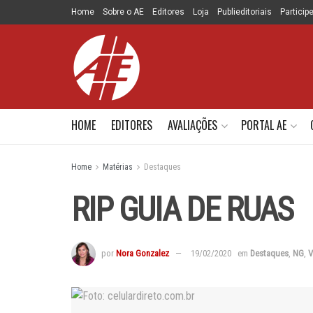
Home
Sobre o AE
Editores
Loja
Publieditoriais
Particip
HOME
EDITORES
AVALIAÇÕES
PORTAL AE
Home
Matérias
Destaques
RIP GUIA DE RUAS
por
Nora Gonzalez
19/02/2020
em
Destaques
,
NG
,
V