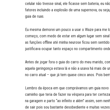
celular não tivesse sinal, ele ficasse sem bateria, eu
fatores incluindo a explosão de uma supernova, ou seja
guia de ruas.
Eu mesma demorei um pouco a usar o Waze para me loc
começo, com medo de estar em algum lugar sem sinal 
as funções offline até minha neurose ficou sem sentid
justificava ocupar tanto espaço no compartimento onde
Antes de jogar fora o guia do carro do meu marido, con
aquela geringonça estava lá e não a usava há mais de
no carro atual – que já tem quase cinco anos. Pois bem
Lembro da época em que comprávamos um guia novo qu
caminho que teria de fazer na véspera para ter certez
na garagem e parto “ao infinito e além” assim, sem n
de sair pois sou bastante desobediente e muitas veze