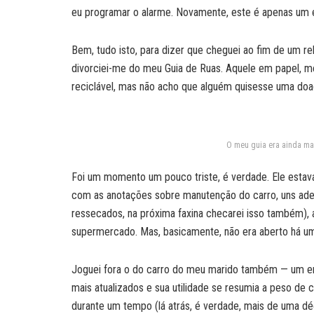
eu programar o alarme. Novamente, este é apenas um 
Bem, tudo isto, para dizer que cheguei ao fim de um r
divorciei-me do meu Guia de Ruas. Aquele em papel, me
reciclável, mas não acho que alguém quisesse uma d
O meu guia era ainda mai
Foi um momento um pouco triste, é verdade. Ele estava
com as anotações sobre manutenção do carro, uns ades
ressecados, na próxima faxina checarei isso também), a
supermercado. Mas, basicamente, não era aberto há u
Joguei fora o do carro do meu marido também — um e
mais atualizados e sua utilidade se resumia a peso de 
durante um tempo (lá atrás, é verdade, mais de uma 