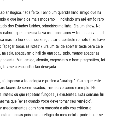
ão analógica, nada feito. Tenho um queridíssimo amigo que há
tudo o que havia de mais moderno — incluindo um até então raro
tudo dos Estados Unidos, primeiríssima linha. Era um show. No
as calculo que a menina fazia uns cinco anos — todos em volta da
esa mas, na hora do meu amigo usar o controle remoto (não havia
o “apagar todas as luzes”? Era um tal de apertar tecla para cá e
, na sala, apagavam o hall de entrada… tudo, menos apagar as
impaciente. Meu amigo, alemão, engenheiro e bem pragmático, foi
to, fez-se a escuridão tão desejada.
 aí dispenso a tecnologia e prefiro a “analogia”. Claro que este
mais fáceis de serem usados, mas serve como exemplo. Há
e inúteis ou que repetem funções já existentes. Esta semana fui
 mesma que “avisa quando você deve tomar seu remédio”.
mar medicamentos com hora marcada e não vou criticar o
 outras coisas pois isso o relógio do meu celular pode fazer se