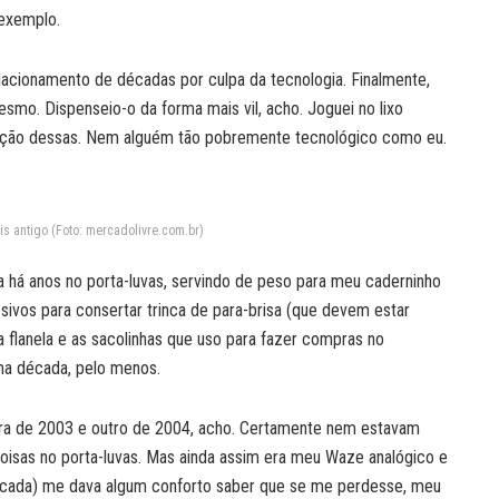
exemplo.
elacionamento de décadas por culpa da tecnologia. Finalmente,
smo. Dispenseio-o da forma mais vil, acho. Joguei no lixo
oação dessas. Nem alguém tão pobremente tecnológico como eu.
s antigo (Foto: mercadolivre.com.br)
 há anos no porta-luvas, servindo de peso para meu caderninho
ivos para consertar trinca de para-brisa (que devem estar
 flanela e as sacolinhas que uso para fazer compras no
ma década, pelo menos.
ra de 2003 e outro de 2004, acho. Certamente nem estavam
coisas no porta-luvas. Mas ainda assim era meu Waze analógico e
década) me dava algum conforto saber que se me perdesse, meu