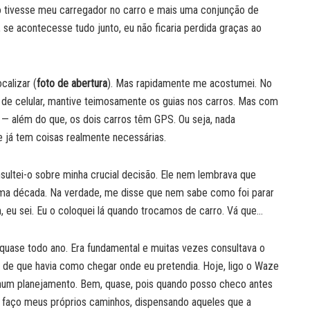
 não tivesse meu carregador no carro e mais uma conjunção de
, se acontecesse tudo junto, eu não ficaria perdida graças ao
alizar (
foto de abertura
). Mas rapidamente me acostumei. No
de celular, mantive teimosamente os guias nos carros. Mas com
o — além do que, os dois carros têm GPS. Ou seja, nada
 já tem coisas realmente necessárias.
sultei-o sobre minha crucial decisão. Ele nem lembrava que
 uma década. Na verdade, me disse que nem sabe como foi parar
, eu sei. Eu o coloquei lá quando trocamos de carro. Vá que…
ase todo ano. Era fundamental e muitas vezes consultava o
a de que havia como chegar onde eu pretendia. Hoje, ligo o Waze
enhum planejamento. Bem, quase, pois quando posso checo antes
s faço meus próprios caminhos, dispensando aqueles que a