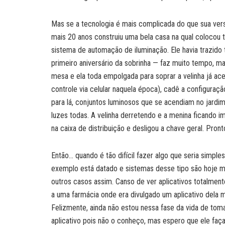
Mas se a tecnologia é mais complicada do que sua vers
mais 20 anos construiu uma bela casa na qual colocou 
sistema de automação de iluminação. Ele havia trazido 
primeiro aniversário da sobrinha — faz muito tempo, m
mesa e ela toda empolgada para soprar a velinha já ac
controle via celular naquela época), cadê a configuraçã
para lá, conjuntos luminosos que se acendiam no jardim
luzes todas. A velinha derretendo e a menina ficando 
na caixa de distribuição e desligou a chave geral. Pron
Então… quando é tão difícil fazer algo que seria simples,
exemplo está datado e sistemas desse tipo são hoje 
outros casos assim. Canso de ver aplicativos totalment
a uma farmácia onde era divulgado um aplicativo dela
Felizmente, ainda não estou nessa fase da vida de to
aplicativo pois não o conheço, mas espero que ele faça