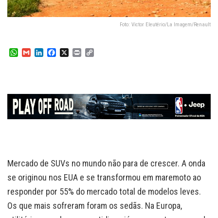
Foto: Victor Eleutério/La Imagem/Renault
W
G
L
F
X
P
C
h
m
i
a
r
o
a
a
n
c
i
p
t
i
k
e
n
y
s
l
e
b
t
L
A
d
o
i
p
I
o
n
p
n
k
k
Mercado de SUVs no mundo não para de crescer. A onda
se originou nos EUA e se transformou em maremoto ao
responder por 55% do mercado total de modelos leves.
Os que mais sofreram foram os sedãs. Na Europa,