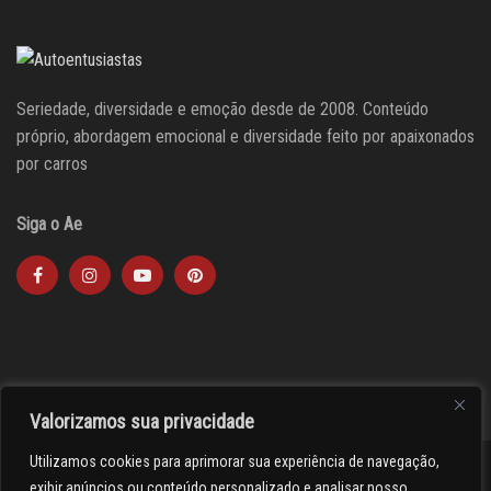
Seriedade, diversidade e emoção desde de 2008. Conteúdo
próprio, abordagem emocional e diversidade feito por apaixonados
por carros
Siga o Ae
Valorizamos sua privacidade
Utilizamos cookies para aprimorar sua experiência de navegação,
><(((º> 17
exibir anúncios ou conteúdo personalizado e analisar nosso