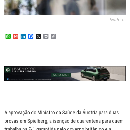
Foto: Ferrari
W
G
L
F
X
P
C
h
m
i
a
r
o
a
a
n
c
i
p
t
i
k
e
n
y
s
l
e
b
t
L
A
d
o
i
p
I
o
n
p
n
k
k
A aprovação do Ministro da Saúde da Áustria para duas
provas em Spielberg, a isenção de quarentena para quem
trabalha na F-1 garantida pelo governo britânico e a