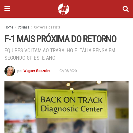
Home
Colunas
Conversa de Pista
F-1 MAIS PRÓXIMA DO RETORNO
EQUIPES VOLTAM AO TRABALHO E ITÁLIA PENSA EM
SEGUNDO GP ESTE ANO
por
Wagner Gonzalez
02/06/2020