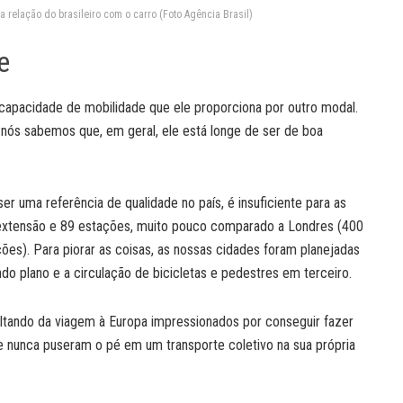
a relação do brasileiro com o carro (Foto Agência Brasil)
e
a capacidade de mobilidade que ele proporciona por outro modal.
s nós sabemos que, em geral, ele está longe de ser de boa
r uma referência de qualidade no país, é insuficiente para as
extensão e 89 estações, muito pouco comparado a Londres (400
es). Para piorar as coisas, as nossas cidades foram planejadas
do plano e a circulação de bicicletas e pedestres em terceiro.
voltando da viagem à Europa impressionados por conseguir fazer
 nunca puseram o pé em um transporte coletivo na sua própria