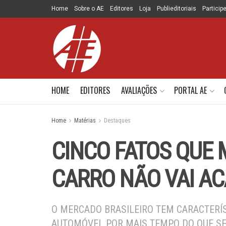
Home
Sobre o AE
Editores
Loja
Publieditoriais
Particip
HOME
EDITORES
AVALIAÇÕES
PORTAL AE
Home
Matérias
Destaques
CINCO FATOS QUE
CARRO NÃO VAI AC
O MERCADO BRASILEIRO TEM CARACTERÍS
AUTOMÓVEL POR MAIS TEMPO DO QUE SE