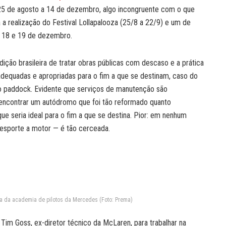
 25 de agosto a 14 de dezembro, algo incongruente com o que
 a realização do Festival Lollapalooza (25/8 a 22/9) e um de
7, 18 e 19 de dezembro.
ição brasileira de tratar obras públicas com descaso e a prática
dequadas e apropriadas para o fim a que se destinam, caso do
do paddock. Evidente que serviços de manutenção são
 encontrar um autódromo que foi tão reformado quanto
ue seria ideal para o fim a que se destina. Pior: em nenhum
e esporte a motor — é tão cerceada.
ta da academia de pilotos da Mercedes (Foto: Prema)
 Tim Goss, ex-diretor técnico da McLaren, para trabalhar na