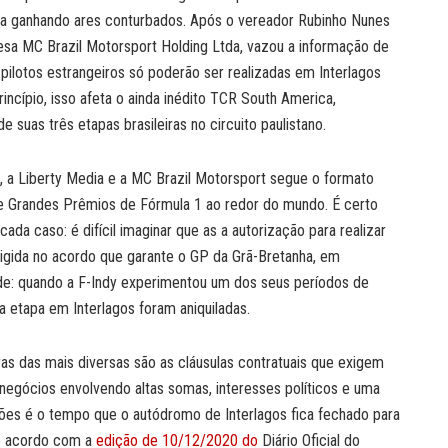
nua ganhando ares conturbados. Após o vereador Rubinho Nunes
sa MC Brazil Motorsport Holding Ltda, vazou a informação de
pilotos estrangeiros só poderão ser realizadas em Interlagos
ncípio, isso afeta o ainda inédito TCR South America,
suas três etapas brasileiras no circuito paulistano.
, a Liberty Media e a MC Brazil Motorsport segue o formato
e Grandes Prêmios de Fórmula 1 ao redor do mundo. É certo
ada caso: é difícil imaginar que as a autorização para realizar
exigida no acordo que garante o GP da Grã-Bretanha, em
ade: quando a F-Indy experimentou um dos seus períodos de
a etapa em Interlagos foram aniquiladas.
ras das mais diversas são as cláusulas contratuais que exigem
 negócios envolvendo altas somas, interesses políticos e uma
ões é o tempo que o autódromo de Interlagos fica fechado para
de acordo com a
edição de 10/12/2020 do
Diário Oficial do