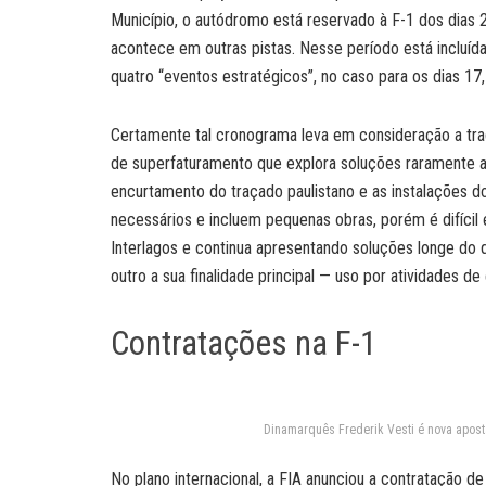
Município, o autódromo está reservado à F-1 dos dias
acontece em outras pistas. Nesse período está incluída
quatro “eventos estratégicos”, no caso para os dias 1
Certamente tal cronograma leva em consideração a trad
de superfaturamento que explora soluções raramente a
encurtamento do traçado paulistano e as instalações 
necessários e incluem pequenas obras, porém é difícil
Interlagos e continua apresentando soluções longe do q
outro a sua finalidade principal — uso por atividades d
Contratações na F-1
Dinamarquês Frederik Vesti é nova apos
No plano internacional, a FIA anunciou a contratação de