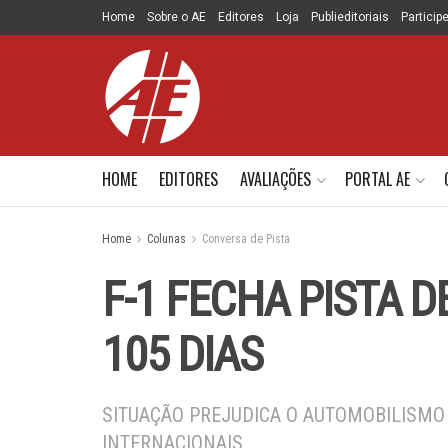
Home
Sobre o AE
Editores
Loja
Publieditoriais
Particip
HOME
EDITORES
AVALIAÇÕES
PORTAL AE
Home
Colunas
Conversa de Pista
F-1 FECHA PISTA 
105 DIAS
SITUAÇÃO PREJUDICA O AUTOMOBILISMO
INTERNACIONAIS