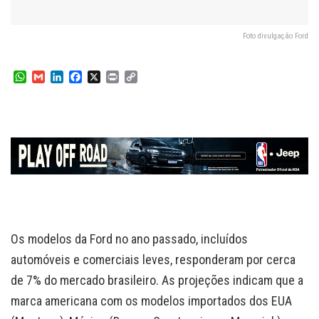
Foto divulgação Ford
W
G
L
F
X
P
C
h
m
i
a
r
o
a
a
n
c
i
p
t
i
k
e
n
y
s
l
e
b
t
L
A
d
o
i
p
I
o
n
p
n
k
k
Os modelos da Ford no ano passado, incluídos
automóveis e comerciais leves, responderam por cerca
de 7% do mercado brasileiro. As projeções indicam que a
marca americana com os modelos importados dos EUA