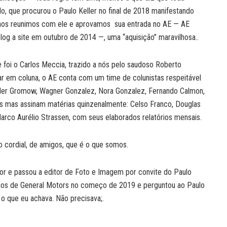
lo, que procurou o Paulo Keller no final de 2018 manifestando
u nos reunimos com ele e aprovamos sua entrada no AE — AE
og a site em outubro de 2014 —, uma “aquisição” maravilhosa..
oi o Carlos Meccia, trazido a nós pelo saudoso Roberto
alar em coluna, o AE conta com um time de colunistas respeitável
der Gromow, Wagner Gonzalez, Nora Gonzalez, Fernando Calmon,
as mas assinam matérias quinzenalmente: Celso Franco, Douglas
rco Aurélio Strassen, com seus elaborados relatórios mensais.
cordial, de amigos, que é o que somos.
tor e passou a editor de Foto e Imagem por convite do Paulo
 anos de General Motors no começo de 2019 e perguntou ao Paulo
o que eu achava. Não precisava;.