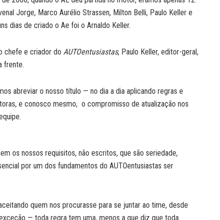
nal Jorge, Marco Aurélio Strassen, Milton Belli, Paulo Keller e
s dias de criado o Ae foi o Arnaldo Keller.
 o chefe e criador do
AUTOentusiastas
, Paulo Keller, editor-geral,
 frente.
os abreviar o nosso título — no dia a dia aplicando regras e
 leitoras, e conosco mesmo, o compromisso de atualização nos
equipe.
 os nossos requisitos, não escritos, que são seriedade,
sencial por um dos fundamentos do AUTOentusiastas ser
ceitando quem nos procurasse para se juntar ao time, desde
exceção — toda regra tem uma, menos a que diz que toda