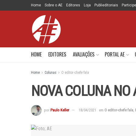
Home
Sobre o AE
Editores
Loja
Publieditoriais
Particip
HOME
EDITORES
AVALIAÇÕES
PORTAL AE
Home
Colunas
O editor-chefe fala
NOVA COLUNA NO 
por
Paulo Keller
18/04/2021
em
O editor-chefe fala
,