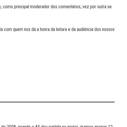
, como principal moderador dos comentários, vez por outra se
ta com quem nos dá a honra da leitura e da audiência dos nossos
de 2008, quando o AE deu partida no motor, éramos apenas 12: