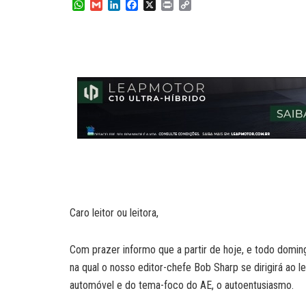
W
G
L
F
X
P
C
h
m
i
a
r
o
a
a
n
c
i
p
t
i
k
e
n
y
s
l
e
b
t
L
A
d
o
i
p
I
o
n
p
n
k
k
Caro leitor ou leitora,
Com prazer informo que a partir de hoje, e todo doming
na qual o nosso editor-chefe Bob Sharp se dirigirá ao 
automóvel e do tema-foco do AE, o autoentusiasmo.