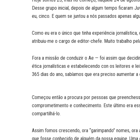
Desse grupo inicial, depois de algum tempo ficaram Juve
eu, cinco. E quem se juntou a nós passados apenas algun
Como eu era o único que tinha experiência jornalística,
atribuiu-me o cargo de editor-chefe. Muito trabalho pela
Fora a missão de conduzir o Ae — foi assim que decidim
ética jornalísticas e estabelecendo con os leitores e
365 dias do ano, sabíamos que era preciso aumentar a 
Começou então a procura por pessoas que preenchessem
comprometimento e conhecimento. Este último era es
compartilhá-lo.
Assim fomos crescendo, ora “garimpando” nomes, ora a
que fosse conhecido de alguém da nossa equipe. Uma 