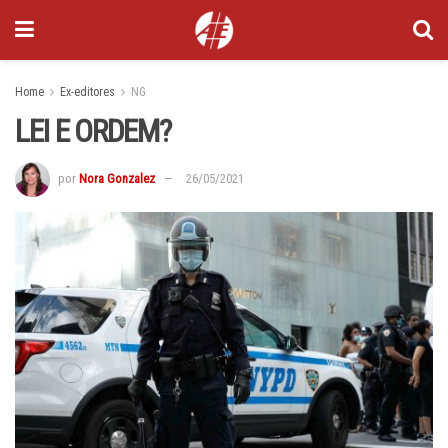
Home
Ex-editores
NG
LEI E ORDEM?
por
Nora Gonzalez
26/05/2021