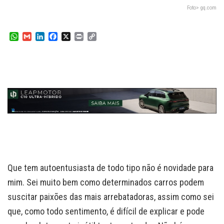
Foto> gq.com
W
G
L
F
X
P
C
h
m
i
a
r
o
a
a
n
c
i
p
t
i
k
e
n
y
s
l
e
b
t
L
A
d
o
i
p
I
o
n
p
n
k
k
Que tem autoentusiasta de todo tipo não é novidade para
mim. Sei muito bem como determinados carros podem
suscitar paixões das mais arrebatadoras, assim como sei
que, como todo sentimento, é difícil de explicar e pode