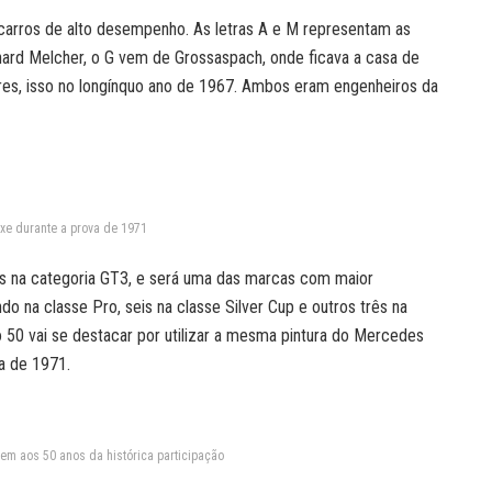
 carros de alto desempenho. As letras A e M representam as
hard Melcher, o G vem de Grossaspach, onde ficava a casa de
es, isso no longínquo ano de 1967. Ambos eram engenheiros da
xe durante a prova de 1971
s na categoria GT3, e será uma das marcas com maior
na classe Pro, seis na classe Silver Cup e outros três na
 vai se destacar por utilizar a mesma pintura do Mercedes
a de 1971.
m aos 50 anos da histórica participação