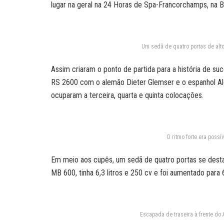
lugar na geral na 24 Horas de Spa-Francorchamps, na B
Um sedã de quatro portas de al
Assim criaram o ponto de partida para a história de su
RS 2600 com o alemão Dieter Glemser e o espanhol Al
ocuparam a terceira, quarta e quinta colocações.
O ritmo forte era possí
Em meio aos cupês, um sedã de quatro portas se desta
MB 600, tinha 6,3 litros e 250 cv e foi aumentado para 6
Escapada de traseira à frente do