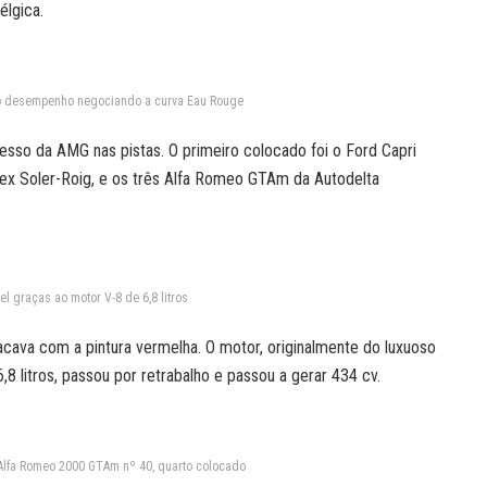
élgica.
to desempenho negociando a curva Eau Rouge
cesso da AMG nas pistas. O primeiro colocado foi o Ford Capri
ex Soler-Roig, e os três Alfa Romeo GTAm da Autodelta
vel graças ao motor V-8 de 6,8 litros
cava com a pintura vermelha. O motor, originalmente do luxuoso
,8 litros, passou por retrabalho e passou a gerar 434 cv.
 Alfa Romeo 2000 GTAm nº 40, quarto colocado