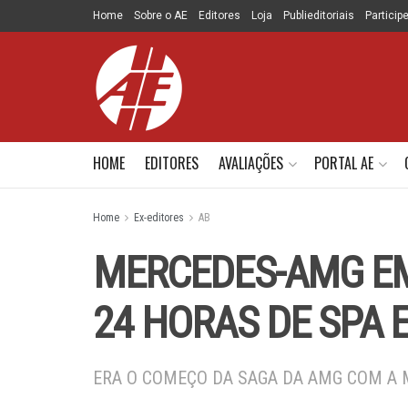
Home
Sobre o AE
Editores
Loja
Publieditoriais
Particip
HOME
EDITORES
AVALIAÇÕES
PORTAL AE
Home
Ex-editores
AB
MERCEDES-AMG E
24 HORAS DE SPA 
ERA O COMEÇO DA SAGA DA AMG COM A