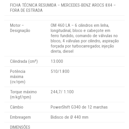
FICHA TÉCNICA RESUMIDA – MERCEDES-BENZ AROCS 8X4 –
FORA DE ESTRADA
Motor –
OM 460 LA – 6 cilindros em linha,
Designação
longitudinal, bloco e cabeçote em
ferro fundido, comando de válvulas no
bloco, 4 válvulas por cilindro, aspiração
forçada por turbocarregador, injeção
direta, diesel
Cilindrada (cm³)
13.000
Potência
510/1.800
máxima
(cv/rpm)
Torque máximo
244,7/ 1.100
(m·kgf/rpm)
Câmbio
PowerShift G340 de 12 marchas
Embreagem
Bidisco de Ø 440 mm
DIMENSÕES