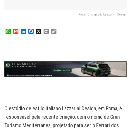
Fotos: Divulgação Lazzarini Design
W
G
L
F
X
P
C
h
m
i
a
r
o
a
a
n
c
i
p
t
i
k
e
n
y
s
l
e
b
t
L
A
d
o
i
p
I
o
n
p
n
k
k
O estúdio de estilo italiano Lazzarini Design, em Roma, é
responsável pela recente criação, com o nome de Gran
Turismo Mediterranea, projetado para ser o Ferrari dos