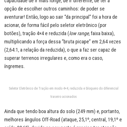
capacidade de ir mais longe, de ir diferente, de ter a
opção de escolher outros caminhos: de poder se
aventurar! Então, logo ao sair “da principal” foi a hora de
acionar, de forma fácil pelo seletor eletrônico (por
botões), tração 4×4 e reduzida (
low range
, faixa baixa),
multiplicando a força dessa “bruta picape” em 2,64 vezes
(2,64:1, a relação da reduzida), o que a faz ser capaz de
superar terrenos irregulares e, como era o caso,
íngremes.
Seletor Eletrônico de Tração em modo 4×4, reduzida e bloqueio do diferencial
traseiro acionados
Ainda que tendo boa altura do solo (249 mm) e, portanto,
melhores ângulos Off-Road (ataque, 25,1º, central, 19,1º e