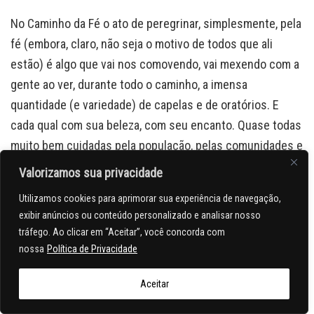
No Caminho da Fé o ato de peregrinar, simplesmente, pela
fé (embora, claro, não seja o motivo de todos que ali
estão) é algo que vai nos comovendo, vai mexendo com a
gente ao ver, durante todo o caminho, a imensa
quantidade (e variedade) de capelas e de oratórios. E
cada qual com sua beleza, com seu encanto. Quase todas
muito bem cuidadas pela população, pelas comunidades e
pelas fazendas ao longo do caminho. Simplesmente, com
Valorizamos sua privacidade
o intuito de “afagar” a fé dos que lá estão com esse
Utilizamos cookies para aprimorar sua experiência de navegação,
propósito. Ou, para outros, apenas a beleza encantadora
exibir anúncios ou conteúdo personalizado e analisar nosso
dessas construções, do capricho, dos locais escolhidos.
tráfego. Ao clicar em “Aceitar”, você concorda com
nossa
Política de Privacidade
Numa das muitas em que paramos para conhecer e
Aceitar
fotografar, foi impossível não entender a similaridade