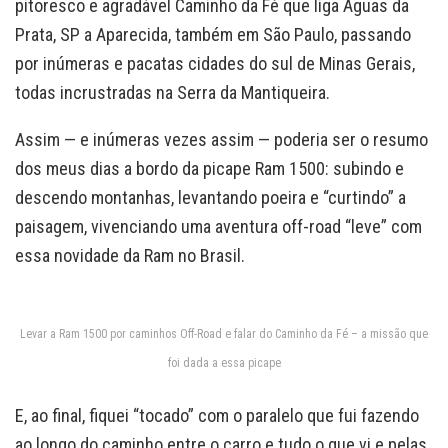
pitoresco e agradável Caminho da Fé que liga Águas da
Prata, SP a Aparecida, também em São Paulo, passando
por inúmeras e pacatas cidades do sul de Minas Gerais,
todas incrustradas na Serra da Mantiqueira.
Assim — e inúmeras vezes assim — poderia ser o resumo
dos meus dias a bordo da picape Ram 1500: subindo e
descendo montanhas, levantando poeira e “curtindo” a
paisagem, vivenciando uma aventura off-road “leve” com
essa novidade da Ram no Brasil.
Levar a Ram 1500 por caminhos Off-Road e falar do Caminho da Fé – a missão que
foi dada a essa picape
E, ao final, fiquei “tocado” com o paralelo que fui fazendo
ao longo do caminho entre o carro e tudo o que vi e pelas