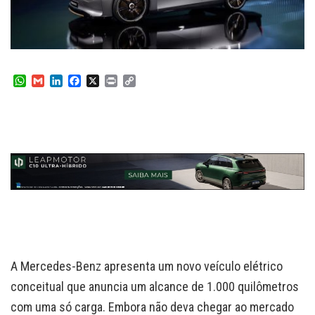
W
G
L
F
X
P
C
h
m
i
a
r
o
a
a
n
c
i
p
t
i
k
e
n
y
s
l
e
b
t
L
A
d
o
i
p
I
o
n
p
n
k
k
A Mercedes-Benz apresenta um novo veículo elétrico
conceitual que anuncia um alcance de 1.000 quilômetros
com uma só carga. Embora não deva chegar ao mercado