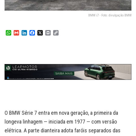
BMW i7 - Foto: divulgação BMW
W
G
L
F
X
P
C
h
m
i
a
r
o
a
a
n
c
i
p
t
i
k
e
n
y
s
l
e
b
t
L
A
d
o
i
p
I
o
n
p
n
k
k
O BMW Série 7 entra em nova geração, a primeira da
longeva linhagem — iniciada em 1977 — com versão
elétrica. A parte dianteira adota faróis separados das