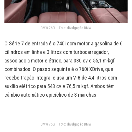
BMW 760i – Foto: divulgação BMW
O Série 7 de entrada é o 740i com motor a gasolina de 6
cilindros em linha e 3 litros com turbocarregador,
associado a motor elétrico, para 380 cv e 55,1 m·kgf
combinados. O passo seguinte é o 760i XDrive, que
recebe tração integral e usa um V-8 de 4,4 litros com
auxílio elétrico para 543 cv e 76,5 m·kgf. Ambos têm
câmbio automático epicíclico de 8 marchas.
BMW 760i – Foto: divulgação BMW