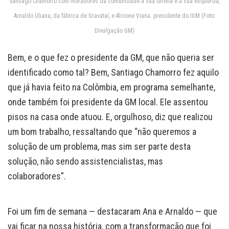
Santiago Chamorro com moradores da comunidade à sua direita e à sua esquerda,
Arnaldo Uliana, da fábrica de Gravataí, e Alcione Viana. presidente do IGM (Foto:
Divulgação GM)
Bem, e o que fez o presidente da GM, que não queria ser
identificado como tal? Bem, Santiago Chamorro fez aquilo
que já havia feito na Colômbia, em programa semelhante,
onde também foi presidente da GM local. Ele assentou
pisos na casa onde atuou. E, orgulhoso, diz que realizou
um bom trabalho, ressaltando que “não queremos a
solução de um problema, mas sim ser parte desta
solução, não sendo assistencialistas, mas
colaboradores”.
Foi um fim de semana — destacaram Ana e Arnaldo — que
vai ficar na nossa história, com a transformação que foi