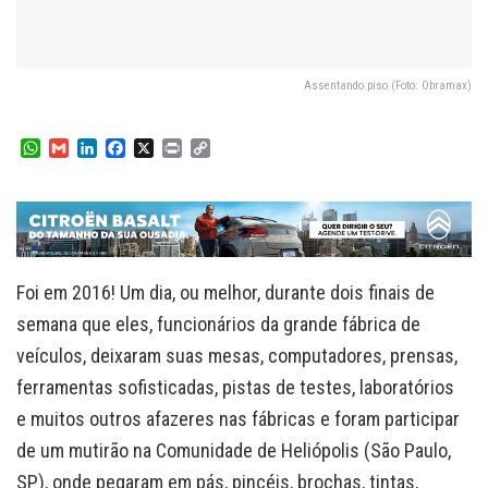
Assentando piso (Foto: Obramax)
W
G
L
F
X
P
C
h
m
i
a
r
o
a
a
n
c
i
p
t
i
k
e
n
y
s
l
e
b
t
L
A
d
o
i
p
I
o
n
p
n
k
k
Foi em 2016! Um dia, ou melhor, durante dois finais de
semana que eles, funcionários da grande fábrica de
veículos, deixaram suas mesas, computadores, prensas,
ferramentas sofisticadas, pistas de testes, laboratórios
e muitos outros afazeres nas fábricas e foram participar
de um mutirão na Comunidade de Heliópolis (São Paulo,
SP), onde pegaram em pás, pincéis, brochas, tintas,