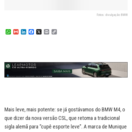
Fotos: divulgação BMW
W
G
L
F
X
P
C
h
m
i
a
r
o
a
a
n
c
i
p
t
i
k
e
n
y
s
l
e
b
t
L
A
d
o
i
p
I
o
n
p
n
k
k
Mais leve, mais potente: se já gostávamos do BMW M4, o
que dizer da nova versão CSL, que retoma a tradicional
sigla alemã para “cupê esporte leve”. A marca de Munique