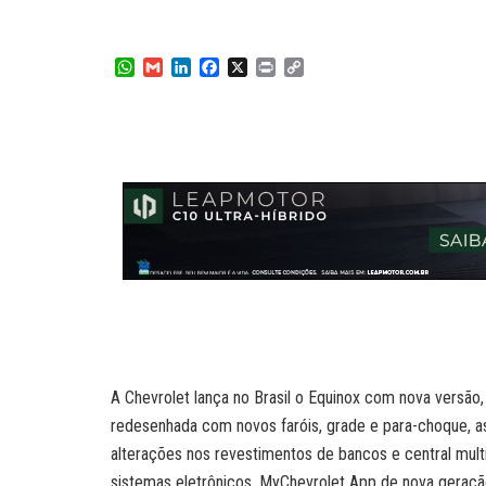
W
G
L
F
X
P
C
h
m
i
a
r
o
a
a
n
c
i
p
t
i
k
e
n
y
s
l
e
b
t
L
A
d
o
i
p
I
o
n
p
n
k
k
A Chevrolet lança no Brasil o Equinox com nova versão, 
redesenhada com novos faróis, grade e para-choque, as
alterações nos revestimentos de bancos e central mul
sistemas eletrônicos, MyChevrolet App de nova geração