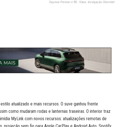
Equinox Premier e RS - Fotos: divulgação Chevrolet
estilo atualizado e mais recursos. O suve ganhou frente
sim como mudaram rodas e lanternas traseiras. O interior traz
timídia MyLink com novos recursos: atualizações remotas de
, projeção sem fio para Apple CarPlay e Android Auto, Spotify