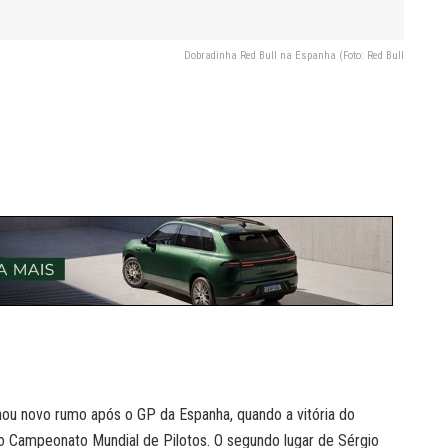
Dobradinha Red Bull na Espanha (Foto: Red Bull
hou novo rumo após o GP da Espanha, quando a vitória do
o Campeonato Mundial de Pilotos. O segundo lugar de Sérgio