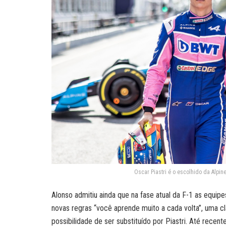
Oscar Piastri é o escolhido da Alpine
Alonso admitiu ainda que na fase atual da F-1 as equip
novas regras “você aprende muito a cada volta”, uma cla
possibilidade de ser substituído por Piastri. Até rece