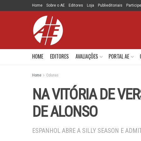
Home
Sobre o AE
Editores
Loja
Publieditoriais
Particip
HOME
EDITORES
AVALIAÇÕES
PORTAL AE
Home
Colunas
NA VITÓRIA DE VE
DE ALONSO
ESPANHOL ABRE A SILLY SEASON E ADMI