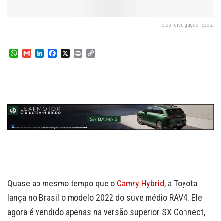
Fotos: divulgação Toyota
W
G
L
F
X
P
C
h
m
i
a
r
o
a
a
n
c
i
p
t
i
k
e
n
y
s
l
e
b
t
L
A
d
o
i
p
I
o
n
p
n
k
k
Quase ao mesmo tempo que o
Camry Hybrid
, a Toyota
lança no Brasil o modelo 2022 do suve médio RAV4. Ele
agora é vendido apenas na versão superior SX Connect,