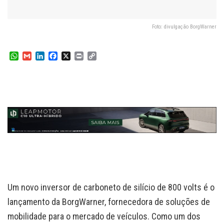
Foto: divulgação BorgWarner
W
G
L
F
X
P
C
h
m
i
a
r
o
a
a
n
c
i
p
t
i
k
e
n
y
s
l
e
b
t
L
A
d
o
i
p
I
o
n
p
n
k
k
Um novo inversor de carboneto de silício de 800 volts é o
lançamento da BorgWarner, fornecedora de soluções de
mobilidade para o mercado de veículos. Como um dos