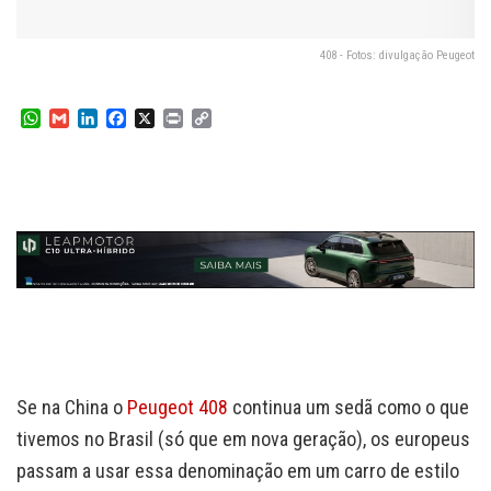
408 - Fotos: divulgação Peugeot
W
G
L
F
X
P
C
h
m
i
a
r
o
a
a
n
c
i
p
t
i
k
e
n
y
s
l
e
b
t
L
A
d
o
i
p
I
o
n
p
n
k
k
Se na China o
Peugeot 408
continua um sedã como o que
tivemos no Brasil (só que em nova geração), os europeus
passam a usar essa denominação em um carro de estilo