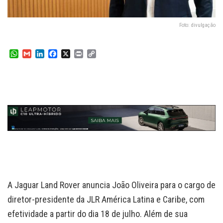
Foto: divulgação
W
G
L
F
X
P
C
h
m
i
a
r
o
a
a
n
c
i
p
t
i
k
e
n
y
s
l
e
b
t
L
A
d
o
i
p
I
o
n
p
n
k
k
A Jaguar Land Rover anuncia João Oliveira para o cargo de
diretor-presidente da JLR América Latina e Caribe, com
efetividade a partir do dia 18 de julho. Além de sua