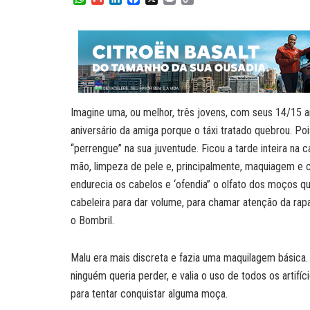
h
m
i
a
r
o
a
a
n
c
i
p
t
i
k
e
n
y
s
l
e
b
t
L
A
d
o
i
p
I
o
n
p
n
k
k
Imagine uma, ou melhor, três jovens, com seus 14/15 an
aniversário da amiga porque o táxi tratado quebrou. Po
“perrengue” na sua juventude. Ficou a tarde inteira na 
mão, limpeza de pele e, principalmente, maquiagem e c
endurecia os cabelos e ‘ofendia” o olfato dos moços q
cabeleira para dar volume, para chamar atenção da rap
o Bombril.
Malu era mais discreta e fazia uma maquilagem básica. 
ninguém queria perder, e valia o uso de todos os artifí
para tentar conquistar alguma moça.