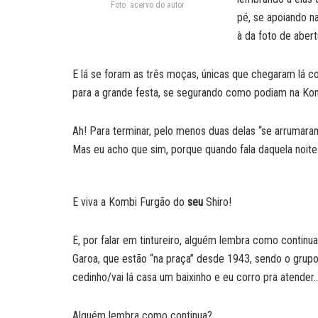
Foto: acervo do autor
pé, se apoiando na
à da foto de abert
E lá se foram as três moças, únicas que chegaram lá c
para a grande festa, se segurando como podiam na Kom
Ah! Para terminar, pelo menos duas delas “se arrumaram
Mas eu acho que sim, porque quando fala daquela noite 
E viva a Kombi Furgão do
seu
Shiro!
E, por falar em tintureiro, alguém lembra como continu
Garoa, que estão “na praça” desde 1943, sendo o grupo
cedinho/vai lá casa um baixinho e eu corro pra atender…
Alguém lembra como continua?