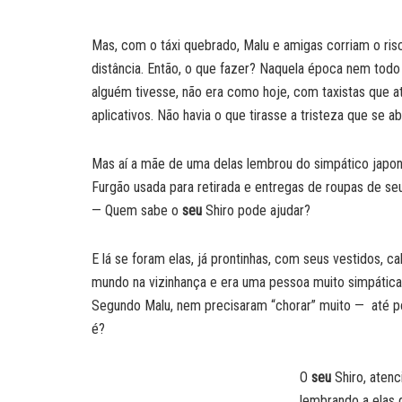
Mas, com o táxi quebrado, Malu e amigas corriam o ris
distância. Então, o que fazer? Naquela época nem todo 
alguém tivesse, não era como hoje, com taxistas que at
aplicativos. Não havia o que tirasse a tristeza que se 
Mas aí a mãe de uma delas lembrou do simpático japonê
Furgão usada para retirada e entregas de roupas de seu
— Quem sabe o
seu
Shiro pode ajudar?
E lá se foram elas, já prontinhas, com seus vestidos, c
mundo na vizinhança e era uma pessoa muito simpática
Segundo Malu, nem precisaram “chorar” muito — até p
é?
O
seu
Shiro, aten
lembrando a elas 