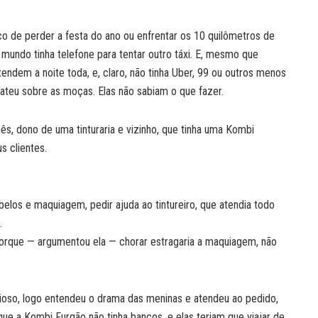
co de perder a festa do ano ou enfrentar os 10 quilômetros de
mundo tinha telefone para tentar outro táxi. E, mesmo que
endem a noite toda, e, claro, não tinha Uber, 99 ou outros menos
abateu sobre as moças. Elas não sabiam o que fazer.
s, dono de uma tinturaria e vizinho, que tinha uma Kombi
s clientes.
abelos e maquiagem, pedir ajuda ao tintureiro, que atendia todo
.
orque — argumentou ela — chorar estragaria a maquiagem, não
cioso, logo entendeu o drama das meninas e atendeu ao pedido,
que a Kombi Furgão não tinha bancos, e elas teriam que viajar de