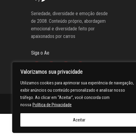
Seriedade, diversidade e emoção desde
de 2008. Conteúdo próprio, abordagem
emocional e diversidade feito por
apaixonados por carros
Siga o Ae
Valorizamos sua privacidade
Utilizamos cookies para aprimorar sua experiência de navegação,
exibir anúncios ou conteúdo personalizado e analisar nosso
tráfego. Ao clicar em “Aceitar”, você concorda com
AUTOentusiastas
Editores
Participe do AE
Anuncie
nossa
Política de Privacidade
Aceitar