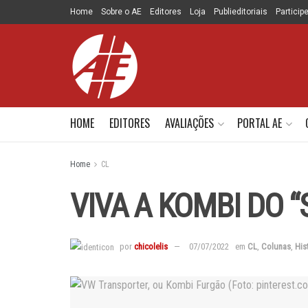
Home
Sobre o AE
Editores
Loja
Publieditoriais
Particip
HOME
EDITORES
AVALIAÇÕES
PORTAL AE
Home
CL
VIVA A KOMBI DO “
por
chicolelis
07/07/2022
em
CL
,
Colunas
,
His