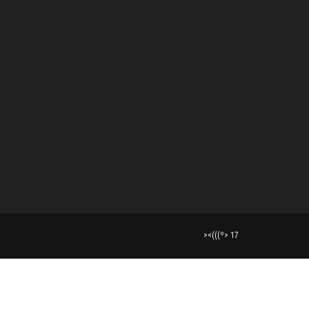
><(((º> 17