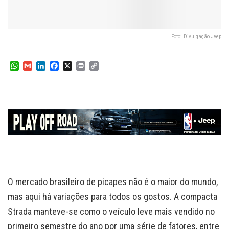
Foto: Divulgação Jeep
W
G
L
F
X
P
C
h
m
i
a
r
o
a
a
n
c
i
p
t
i
k
e
n
y
s
l
e
b
t
L
A
d
o
i
p
I
o
n
p
n
k
k
O mercado brasileiro de picapes não é o maior do mundo,
mas aqui há variações para todos os gostos. A compacta
Strada manteve-se como o veículo leve mais vendido no
primeiro semestre do ano por uma série de fatores, entre