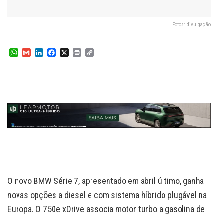
Fotos: divulgação
W
G
L
F
X
P
C
h
m
i
a
r
o
a
a
n
c
i
p
t
i
k
e
n
y
s
l
e
b
t
L
A
d
o
i
p
I
o
n
p
n
k
k
O novo BMW Série 7, apresentado em abril último, ganha
novas opções a diesel e com sistema híbrido plugável na
Europa. O 750e xDrive associa motor turbo a gasolina de