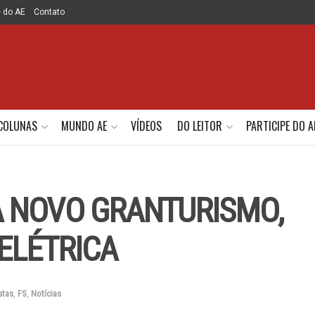
e do AE
Contato
COLUNAS
MUNDO AE
VÍDEOS
DO LEITOR
PARTICIPE DO A
 NOVO GRANTURISMO,
ELÉTRICA
stas
,
FS
,
Notícias