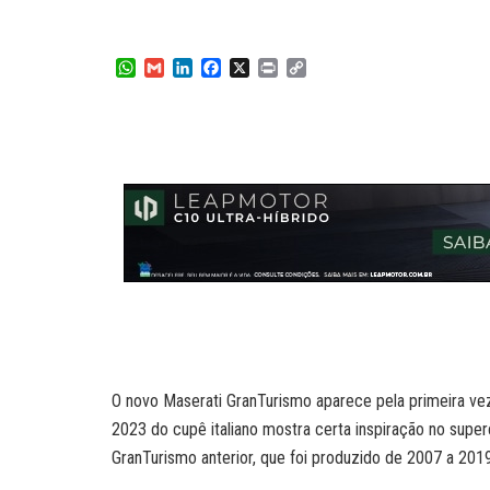
W
G
L
F
X
P
C
h
m
i
a
r
o
a
a
n
c
i
p
t
i
k
e
n
y
s
l
e
b
t
L
A
d
o
i
p
I
o
n
p
n
k
k
O novo Maserati GranTurismo aparece pela primeira ve
2023 do cupê italiano mostra certa inspiração no sup
GranTurismo anterior, que foi produzido de 2007 a 2019