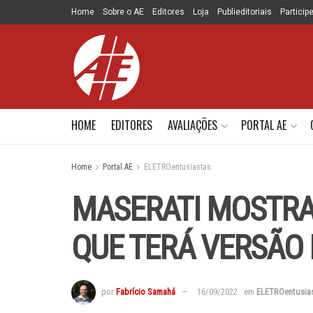
Home
Sobre o AE
Editores
Loja
Publieditoriais
Particip
HOME
EDITORES
AVALIAÇÕES
PORTAL AE
Home
Portal AE
ELETROentusiastas
MASERATI MOSTRA
QUE TERÁ VERSÃO 
por
Fabrício Samahá
16/09/2022
em
ELETROentusia