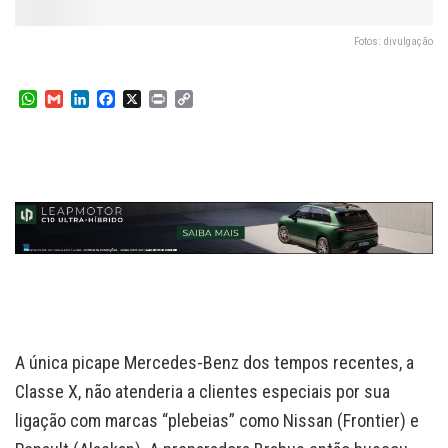
Fotos: divulgação
W
G
L
F
X
P
C
h
m
i
a
r
o
a
a
n
c
i
p
t
i
k
e
n
y
s
l
e
b
t
L
A
d
o
i
p
I
o
n
p
n
k
k
A única picape Mercedes-Benz dos tempos recentes, a
Classe X, não atenderia a clientes especiais por sua
ligação com marcas “plebeias” como Nissan (Frontier) e