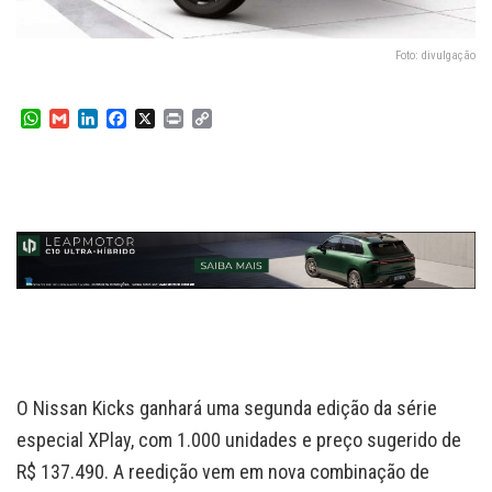
Foto: divulgação
W
G
L
F
X
P
C
h
m
i
a
r
o
a
a
n
c
i
p
t
i
k
e
n
y
s
l
e
b
t
L
A
d
o
i
p
I
o
n
p
n
k
k
O Nissan Kicks ganhará uma segunda edição da série
especial XPlay, com 1.000 unidades e preço sugerido de
R$ 137.490. A reedição vem em nova combinação de