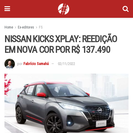
Home
Ex-editores
FS
NISSAN KICKS XPLAY: REEDIÇÃO
EM NOVA COR POR R$ 137.490
por
Fabrício Samahá
02/11/2022