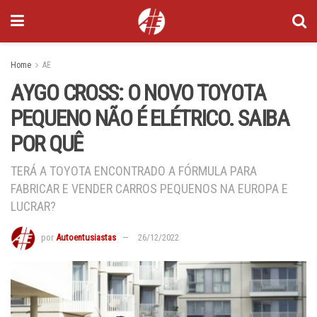
Home
AE
AYGO CROSS: O NOVO TOYOTA
PEQUENO NÃO É ELÉTRICO. SAIBA
POR QUÊ
TERÁ A TOYOTA ENCONTRADO A FÓRMULA PARA
FABRICAR E VENDER CARROS PEQUENOS NA EUROPA E
LUCRAR?
por
Autoentusiastas
26/12/2022