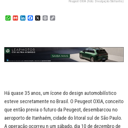
Peugeot OXIA (Foto: Divulgação Stellantis)
W
G
L
F
X
P
C
h
m
i
a
r
o
a
a
n
c
i
p
t
i
k
e
n
y
s
l
e
b
t
L
A
d
o
i
p
I
o
n
p
n
k
k
Há quase 35 anos, um ícone do design automobilístico
esteve secretamente no Brasil. O Peugeot OXIA, conceito
que então previa o futuro da Peugeot, desembarcou no
aeroporto de Itanhaém, cidade do litoral sul de São Paulo.
A operação ocorreu n um sábado, dia 10 de dezembro de