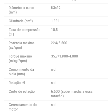
Diâmetro x curso
83×92
(mm)
Cilindrada (cm³)
1.991
Taxa de compressão
10,5
(:1)
Potência máxima
224/5.500
(cv/rpm)
Torque máximo
35,7/1.800-4.000
(m·kgf/rpm)
Comprimento da
n.d.
biela (mm)
Relação r/l
n.d.
Corte de rotação
6.500 (sobe marcha a essa
rotação)
Gerenciamento do
n.d.
motor