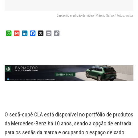
Captação e edição de vídeo: Márcio Salvo / Fotos: autor
W
G
L
F
X
P
C
h
m
i
a
r
o
a
a
n
c
i
p
t
i
k
e
n
y
s
l
e
b
t
L
A
d
o
i
p
I
o
n
p
n
k
k
O sedã-cupê CLA está disponível no portfólio de produtos
da Mercedes-Benz há 10 anos, sendo a opção de entrada
para os sedãs da marca e ocupando o espaço deixado