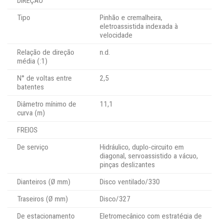
DIREÇÃO
Tipo
Pinhão e cremalheira,
eletroassistida indexada à
velocidade
Relação de direção
n.d.
média (:1)
N° de voltas entre
2,5
batentes
Diâmetro mínimo de
11,1
curva (m)
FREIOS
De serviço
Hidráulico, duplo-circuito em
diagonal, servoassistido a vácuo,
pinças deslizantes
Dianteiros (Ø mm)
Disco ventilado/330
Traseiros (Ø mm)
Disco/327
De estacionamento
Eletromecânico com estratégia de