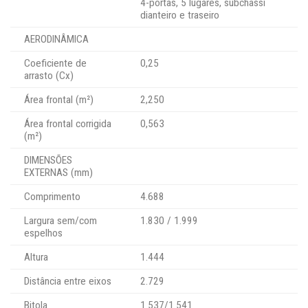
4-portas, 5 lugares, subchassi
dianteiro e traseiro
AERODINÂMICA
Coeficiente de
0,25
arrasto (Cx)
Área frontal (m²)
2,250
Área frontal corrigida
0,563
(m²)
DIMENSÕES
EXTERNAS (mm)
Comprimento
4.688
Largura sem/com
1.830 / 1.999
espelhos
Altura
1.444
Distância entre eixos
2.729
Bitola
1.537/1.541