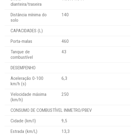
dianteira/traseira
Distância mínima do
140
solo
CAPACIDADES (L)
Porta-malas
460
Tanque de
43
combustível
DESEMPENHO
Aceleração 0-100
6,3
km/h (s)
Velocidade máxima
250
(km/h)
CONSUMO DE COMBUSTÍVEL INMETRO/PBEV
Cidade (km/l)
9,5
Estrada (km/l,)
13,3