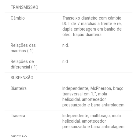
TRANSMISSÃO
Câmbio
Transeixo dianteiro com câmbio
DCT de 7 marchas à frente e ré,
dupla embreagem em banho de
óleo, tração dianteira
Relações das
n.d.
marchas (:1)
Relações de
n.d.
diferencial (:1)
SUSPENSÃO
Dianteira
Independente, McPherson, braço
transversal em “L”, mola
helicoidal, amortecedor
pressurizado e barra antirrolagem
Traseira
Independente, multibraço, mola
helicoidal, amortecedor
pressurizado e barra antirrolagem