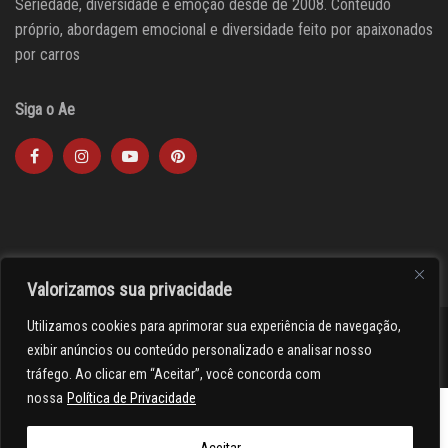
Seriedade, diversidade e emoção desde de 2008. Conteúdo
próprio, abordagem emocional e diversidade feito por apaixonados
por carros
Siga o Ae
Valorizamos sua privacidade
Utilizamos cookies para aprimorar sua experiência de navegação,
><(((º> 17
exibir anúncios ou conteúdo personalizado e analisar nosso
tráfego. Ao clicar em “Aceitar”, você concorda com
nossa
Política de Privacidade