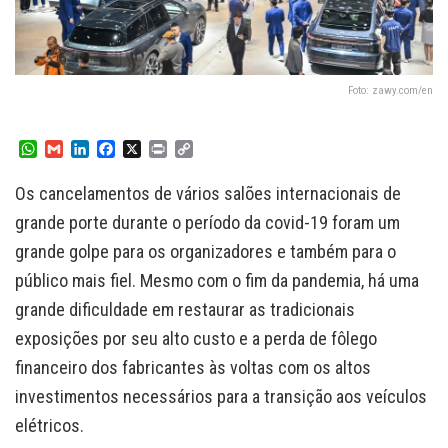
Foto: zawy.com/en
W
G
L
F
X
P
C
h
m
i
a
r
o
a
a
n
c
i
p
Os cancelamentos de vários salões internacionais de
t
i
k
e
n
y
s
l
e
b
t
L
grande porte durante o período da covid-19 foram um
A
d
o
i
grande golpe para os organizadores e também para o
p
I
o
n
p
n
k
k
público mais fiel. Mesmo com o fim da pandemia, há uma
grande dificuldade em restaurar as tradicionais
exposições por seu alto custo e a perda de fôlego
financeiro dos fabricantes às voltas com os altos
investimentos necessários para a transição aos veículos
elétricos.