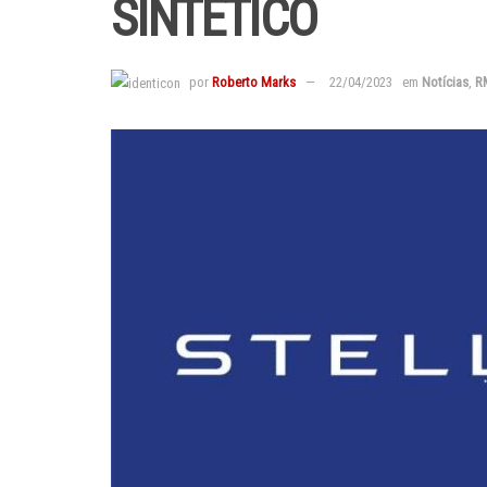
SINTÉTICO
por
Roberto Marks
22/04/2023
em
Notícias
,
R