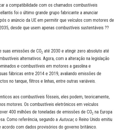
ficar a compatibilidade com os chamados combustíveis
tellantis foi o último grande grupo fabricante a anunciar
 após o anúncio da UE em permitir que veículos com motores de
2035, desde que usem apenas combustíveis sustentáveis ??
de suas emissões de CO
até 2030 e atingir zero absoluto até
2
bustíveis alternativos. Agora, com a alteração na legislação
nominados e-combustíveis em motores a gasolina e
suas fábricas entre 2014 e 2019, avaliando emissões de
s no tanque, filtros e linhas, entre outras variáveis.
nticos aos combustíveis fósseis, eles podem, teoricamente,
nos motores. Os combustíveis eletrônicos em veículos
emover 400 milhões de toneladas de emissões de CO
na Europa
2
esa. Como referência, segundo a
Autocar,
o Reino Unido emitiu
acordo com dados provisórios do governo britânico.