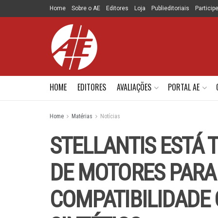
Home
Sobre o AE
Editores
Loja
Publieditoriais
Particip
HOME
EDITORES
AVALIAÇÕES
PORTAL AE
Home
Matérias
Notícias
STELLANTIS ESTÁ 
DE MOTORES PARA
COMPATIBILIDADE