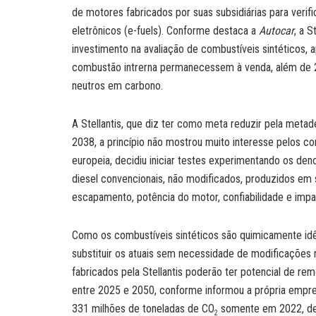
de motores fabricados por suas subsidiárias para veri
eletrônicos (e-fuels). Conforme destaca a
Autocar
, a S
investimento na avaliação de combustíveis sintéticos,
combustão intrerna permanecessem à venda, além de 
neutros em carbono.
A Stellantis, que diz ter como meta reduzir pela meta
2038, a princípio não mostrou muito interesse pelos com
europeia, decidiu iniciar testes experimentando os de
diesel convencionais, não modificados, produzidos em 
escapamento, potência do motor, confiabilidade e impacto
Como os combustíveis sintéticos são quimicamente idê
substituir os atuais sem necessidade de modificações 
fabricados pela Stellantis poderão ter potencial de r
entre 2025 e 2050, conforme informou a própria empr
331 milhões de toneladas de CO
somente em 2022, de 
2