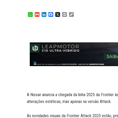
W
G
L
F
X
P
C
h
m
i
a
r
o
a
a
n
c
i
p
t
i
k
e
n
y
s
l
e
b
t
L
A
d
o
i
p
I
o
n
p
n
k
k
A Nissan anuncia a chegada da linha 2025 da Frontier à
alterações estéticas, mas apenas na versão Attack.
As novidades visuais da Frontier Attack 2025 estão, pr