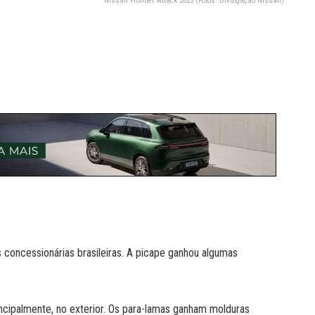
Nissan Frontier Attack 2025 (Fotos: Divulgação Nissan)
s concessionárias brasileiras. A picape ganhou algumas
incipalmente, no exterior. Os para-lamas ganham molduras