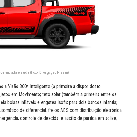
de entrada e saída (Foto: Divulgação Nissan)
a Visão 360º Inteligente (a primeira a dispor deste
jetos em Movimento; teto solar (também a primeira entre os
is bolsas infláveis e engates Isofix para dois bancos infantis;
utomático de diferencial; freios ABS com distribuição eletrônica
rgência, controle de descida e auxílio de partida em aclive,