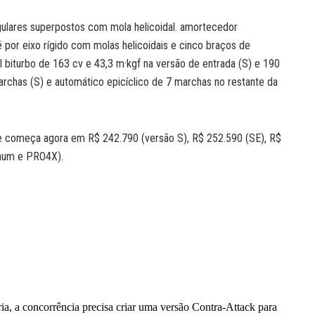
gulares superpostos com mola helicoidal. amortecedor
é por eixo rígido com molas helicoidais e cinco braços de
l biturbo de 163 cv e 43,3 m·kgf na versão de entrada (S) e 190
rchas (S) e automático epicíclico de 7 marchas no restante da
pe começa agora em R$ 242.790 (versão S), R$ 252.590 (SE), R$
inum e PRO4X).