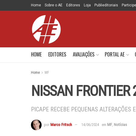
Home
Sobre o AE
Editores
Loja
Publieditoriais
Particip
HOME
EDITORES
AVALIAÇÕES
PORTAL AE
Home
MF
NISSAN FRONTIER 
PICAPE RECEBE PEQUENAS ALTERAÇÕES E
por
Marco Fritsch
14/06/2024
em
MF
,
Notícias