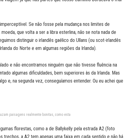
e imperceptível. Se não fosse pela mudança nos limites de
 moeda, que volta a ser a libra esterlina, não se nota nada de
uimos distinguir o irlandês gaélico do Ullans (ou scot-irlandês
Irlanda do Norte e em algumas regiões da Irlanda).
lado e não encontramos ninguém que não tivesse fluência na
tado algumas dificuldades, bem superiores às da Irlanda. Mas
algo e, na segunda vez, conseguíamos entender. Ou eu achei que
cruzam paisagens realmente bonitas, como esta
algumas florestas, como a de Ballykelly pela estrada A2 (foto
s trechos, a A2 tem apenas uma faixa em cada sentido e não há