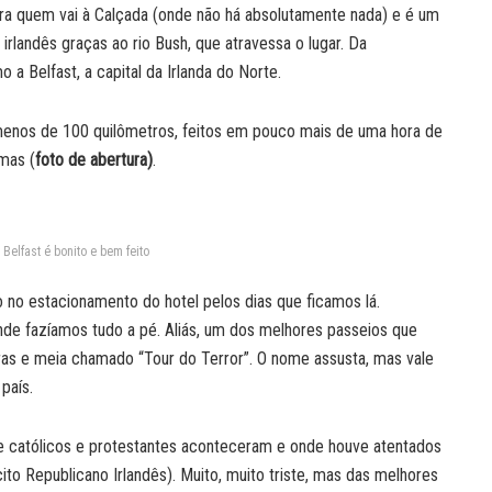
ra quem vai à Calçada (onde não há absolutamente nada) e é um
irlandês graças ao rio Bush, que atravessa o lugar. Da
 a Belfast, a capital da Irlanda do Norte.
 menos de 100 quilômetros, feitos em pouco mais de uma hora de
imas (
foto de abertura)
.
Belfast é bonito e bem feito
no estacionamento do hotel pelos dias que ficamos lá.
e fazíamos tudo a pé. Aliás, um dos melhores passeios que
ras e meia chamado “Tour do Terror”. O nome assusta, mas vale
país.
re católicos e protestantes aconteceram e onde houve atentados
ito Republicano Irlandês). Muito, muito triste, mas das melhores