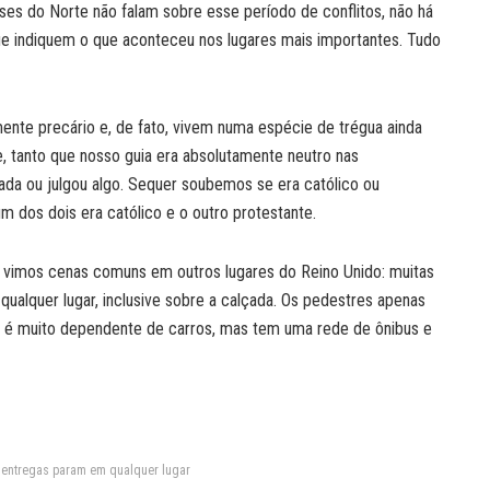
es do Norte não falam sobre esse período de conflitos, não há
e indiquem o que aconteceu nos lugares mais importantes. Tudo
mente precário e, de fato, vivem numa espécie de trégua ainda
, tanto que nosso guia era absolutamente neutro nas
a ou julgou algo. Sequer soubemos se era católico ou
m dos dois era católico e o outro protestante.
 vimos cenas comuns em outros lugares do Reino Unido: muitas
ualquer lugar, inclusive sobre a calçada. Os pedestres apenas
e é muito dependente de carros, mas tem uma rede de ônibus e
e entregas param em qualquer lugar