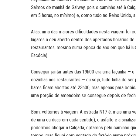
Saímos de manhã de Galway, pois o caminho até à Calç
em 5 horas, no mínimo) e, como tudo no Reino Unido, a
Aliás, uma das maiores dificuldades nesta viagem foi c
lugares a céu aberto dentro dos apertados horários de 
restaurantes, mesmo numa época do ano em que há luz
Escócia).
Conseguir jantar antes das 19h00 era uma façanha — e
cozinhas nos restaurantes — ou seja, tudo tinha de ser
bares ficam abertos até 23h00, mas apenas para bebid
uma porção de amendoim se consegue depois de fecha
Bom, voltemos à viagem. A estrada N17 é, mais uma ve
de uma ou duas em cada sentido), o asfalto e a sinaliz
podermos chegar à Calçada, optamos pelo caminho que n
tempo, mas fiquei com vontade de fazê-lo numa próxi