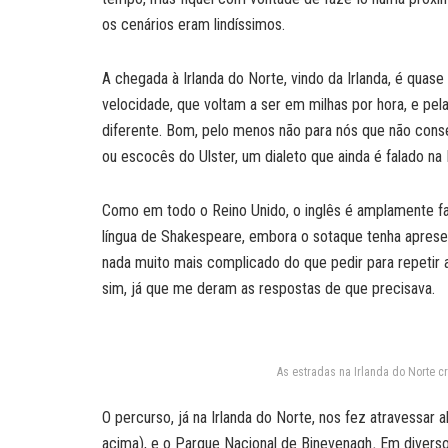
os cenários eram lindíssimos.
A chegada à Irlanda do Norte, vindo da Irlanda, é quas
velocidade, que voltam a ser em milhas por hora, e pela
diferente. Bom, pelo menos não para nós que não conseg
ou escocês do Ulster, um dialeto que ainda é falado na 
Como em todo o Reino Unido, o inglês é amplamente fa
língua de Shakespeare, embora o sotaque tenha apresen
nada muito mais complicado do que pedir para repetir 
sim, já que me deram as respostas de que precisava.
As estradas na Irlanda do Norte 
O percurso, já na Irlanda do Norte, nos fez atravessar 
acima), e o Parque Nacional de Binevenagh
.
Em diverso