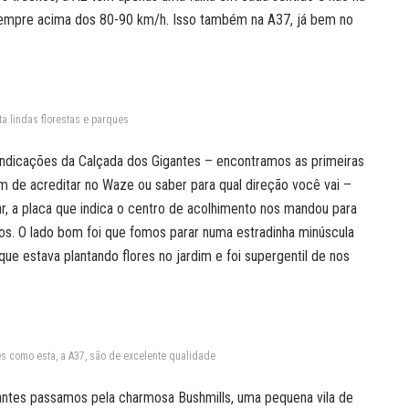
sempre acima dos 80-90 km/h. Isso também na A37, já bem no
ta lindas florestas e parques
indicações da Calçada dos Gigantes – encontramos as primeiras
em de acreditar no Waze ou saber para qual direção você vai –
ar, a placa que indica o centro de acolhimento nos mandou para
s. O lado bom foi que fomos parar numa estradinha minúscula
ue estava plantando flores no jardim e foi supergentil de nos
s como esta, a A37, são de excelente qualidade
gantes passamos pela charmosa Bushmills, uma pequena vila de