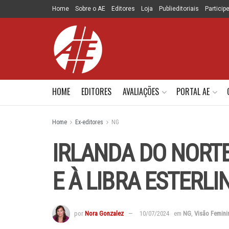
Home
Sobre o AE
Editores
Loja
Publieditoriais
Particip
HOME
EDITORES
AVALIAÇÕES
PORTAL AE
Home
Ex-editores
NG
IRLANDA DO NORTE
E À LIBRA ESTERLI
por
Nora Gonzalez
10/07/2024
em
NG
,
Visão Femini