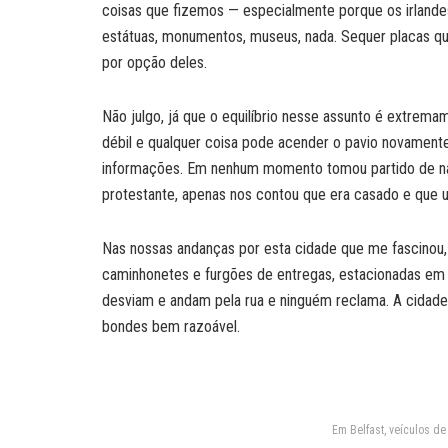
coisas que fizemos — especialmente porque os irlandes
estátuas, monumentos, museus, nada. Sequer placas qu
por opção deles.
Não julgo, já que o equilíbrio nesse assunto é extrema
débil e qualquer coisa pode acender o pavio novamente
informações. Em nenhum momento tomou partido de nad
protestante, apenas nos contou que era casado e que u
Nas nossas andanças por esta cidade que me fascinou,
caminhonetes e furgões de entregas, estacionadas em q
desviam e andam pela rua e ninguém reclama. A cidad
bondes bem razoável.
Em Belfast, veículos d