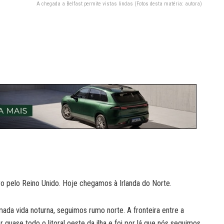
A chegada a Belfast permite vistas lindas (Fotos desta matéria: autora)
ro pelo Reino Unido. Hoje chegamos à Irlanda do Norte.
ada vida noturna, seguimos rumo norte. A fronteira entre a
 quase todo o litoral oeste da ilha e foi por lá que nós seguimos.