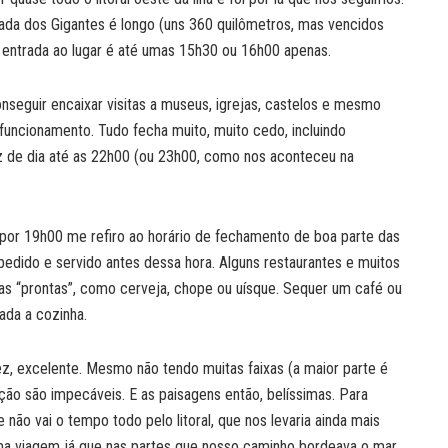
ada dos Gigantes é longo (uns 360 quilômetros, mas vencidos
 entrada ao lugar é até umas 15h30 ou 16h00 apenas.
onseguir encaixar visitas a museus, igrejas, castelos e mesmo
funcionamento. Tudo fecha muito, muito cedo, incluindo
 de dia até as 22h00 (ou 23h00, como nos aconteceu na
 por 19h00 me refiro ao horário de fechamento de boa parte das
 pedido e servido antes dessa hora. Alguns restaurantes e muitos
as “prontas”, como cerveja, chope ou uísque. Sequer um café ou
da a cozinha.
z, excelente. Mesmo não tendo muitas faixas (a maior parte é
ação são impecáveis. E as paisagens então, belíssimas. Para
ão vai o tempo todo pelo litoral, que nos levaria ainda mais
ma viagem já que nas partes que nosso caminho bordeava o mar