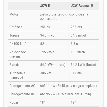
JCW E
JCW Aceman E
Motor
Elétrico dianteiro síncrono de ímã
permanente
Potência
258 cv
258 cv)
Torque
34,5 m·kgf
34,5 m·kgf
0–100 km/h
5,8 s
6,3 s
Velocidade
195 km/h
195 km/h
máxima
Bateria
54,2 kW·h (bruto)
54,2 kW·h (bruto)
Autonomia
306 km
312 km
(Inmetro)
Carregamento AC
Até 11 kW (5h45 para carga completa)
Carregamento DC
Até 95 kW (10% a 80% em 31 min)
Rodas
18″
19″