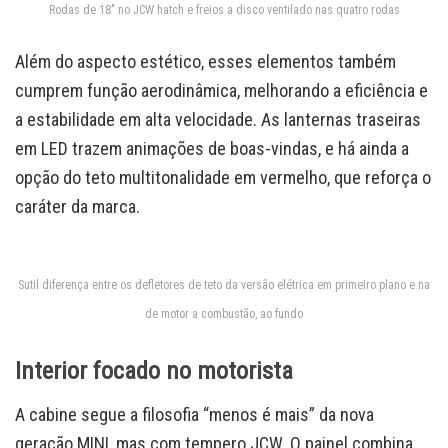
Rodas de 18″ no JCW hatch e freios a disco ventilado nas quatro rodas
Além do aspecto estético, esses elementos também
cumprem função aerodinâmica, melhorando a eficiência e
a estabilidade em alta velocidade. As lanternas traseiras
em LED trazem animações de boas-vindas, e há ainda a
opção do teto multitonalidade em vermelho, que reforça o
caráter da marca.
Sutil diferença entre os defletores de teto da versão elétrica em primeiro plano e na
de motor a combustão, ao fundo
Interior focado no motorista
A cabine segue a filosofia “menos é mais” da nova
geração MINI, mas com tempero JCW. O painel combina