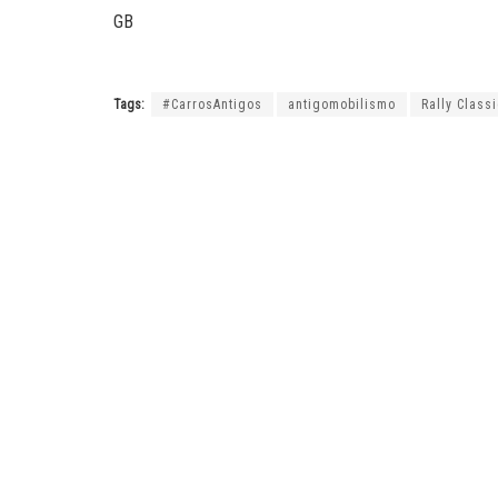
GB
Tags:
#CarrosAntigos
antigomobilismo
Rally Class