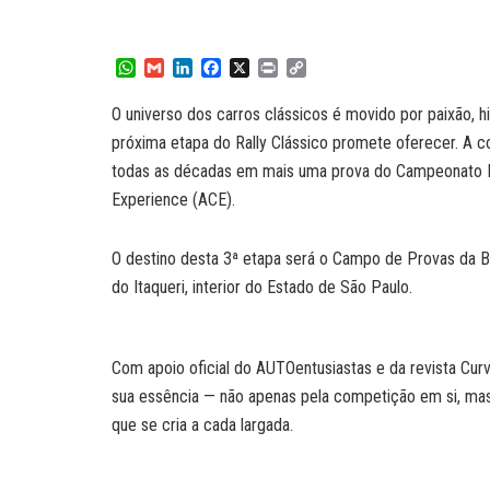
W
G
L
F
X
P
C
h
m
i
a
r
o
a
a
n
c
i
p
O universo dos carros clássicos é movido por paixão, hi
t
i
k
e
n
y
próxima etapa do Rally Clássico promete oferecer. A c
s
l
e
b
t
L
A
d
o
i
todas as décadas em mais uma prova do Campeonato Pau
p
I
o
n
Experience (ACE).
p
n
k
k
O destino desta 3ª etapa será o Campo de Provas da 
do Itaqueri, interior do Estado de São Paulo.
Com apoio oficial do AUTOentusiastas e da revista Cu
sua essência — não apenas pela competição em si, mas
que se cria a cada largada.