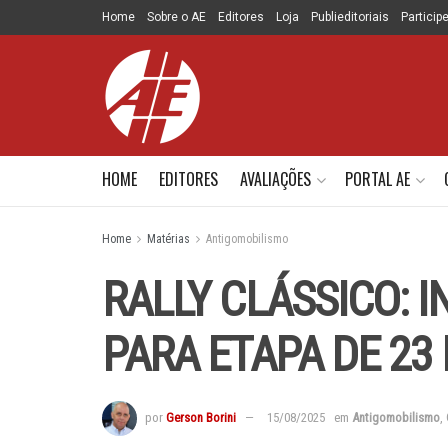
Home
Sobre o AE
Editores
Loja
Publieditoriais
Particip
HOME
EDITORES
AVALIAÇÕES
PORTAL AE
Home
Matérias
Antigomobilismo
RALLY CLÁSSICO: 
PARA ETAPA DE 23
por
Gerson Borini
15/08/2025
em
Antigomobilismo
,