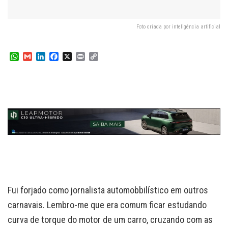
Foto criada por inteligência artificial
W
G
L
F
X
P
C
h
m
i
a
r
o
a
a
n
c
i
p
t
i
k
e
n
y
s
l
e
b
t
L
A
d
o
i
p
I
o
n
p
n
k
k
Fui forjado como jornalista automobbilístico em outros
carnavais. Lembro-me que era comum ficar estudando
curva de torque do motor de um carro, cruzando com as