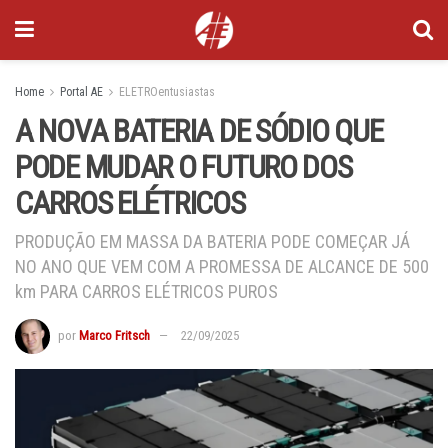
Home
Portal AE
ELETROentusiastas
A NOVA BATERIA DE SÓDIO QUE
PODE MUDAR O FUTURO DOS
CARROS ELÉTRICOS
PRODUÇÃO EM MASSA DA BATERIA PODE COMEÇAR JÁ
NO ANO QUE VEM COM A PROMESSA DE ALCANCE DE 500
km PARA CARROS ELÉTRICOS PUROS
por
Marco Fritsch
22/09/2025