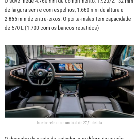
O suve mede 4.760 mm de comprimento, 1.920/2.132 mm
de largura sem e com espelhos, 1.660 mm de altura e
2.865 mm de entre-eixos. O porta-malas tem capacidade
de 570 L (1.700 com os bancos rebatidos)
Interior refinado e um total de 27,2″ de tela
O desenho da grade do radiador, que difere da versão