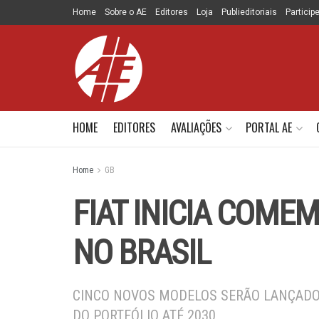
Home
Sobre o AE
Editores
Loja
Publieditoriais
Particip
HOME
EDITORES
AVALIAÇÕES
PORTAL AE
Home
GB
FIAT INICIA COME
NO BRASIL
CINCO NOVOS MODELOS SERÃO LANÇADO
DO PORTFÓLIO ATÉ 2030