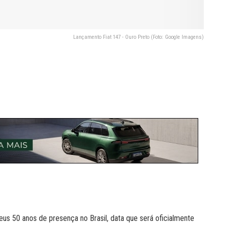
Lançamento Fiat 147 - Ouro Preto (Foto: Google Imagens)
us 50 anos de presença no Brasil, data que será oficialmente