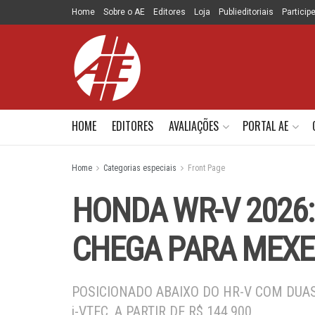
Home
Sobre o AE
Editores
Loja
Publieditoriais
Particip
HOME
EDITORES
AVALIAÇÕES
PORTAL AE
Home
Categorias especiais
Front Page
HONDA WR-V 2026
CHEGA PARA MEXE
POSICIONADO ABAIXO DO HR-V COM DUAS
i-VTEC, A PARTIR DE R$ 144.900