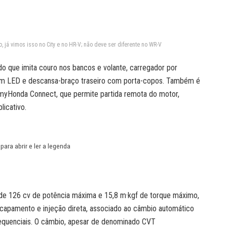
 já vimos isso no City e no HR-V; não deve ser diferente no WR-V
 que imita couro nos bancos e volante, carregador por
ina em LED e descansa-braço traseiro com porta-copos. Também é
 myHonda Connect, que permite partida remota do motor,
licativo.
 para abrir e ler a legenda
x de 126 cv de potência máxima e 15,8 m·kgf de torque máximo,
apamento e injeção direta, associado ao câmbio automático
equenciais. O câmbio, apesar de denominado CVT