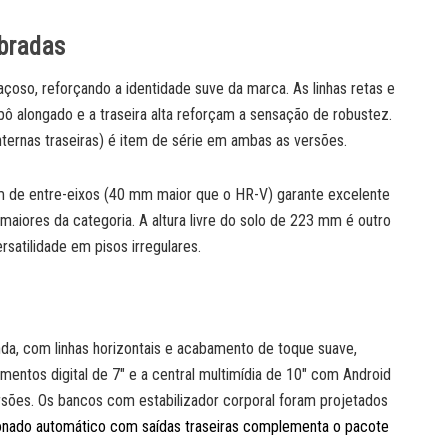
ibradas
çoso, reforçando a identidade suve da marca. As linhas retas e
pô alongado e a traseira alta reforçam a sensação de robustez.
nternas traseiras) é item de série em ambas as versões.
 de entre-eixos (40 mm maior que o HR-V) garante excelente
maiores da categoria. A altura livre do solo de 223 mm é outro
satilidade em pisos irregulares.
nda, com linhas horizontais e acabamento de toque suave,
mentos digital de 7″ e a central multimídia de 10″ com Android
rsões. Os bancos com estabilizador corporal foram projetados
onado automático com saídas traseiras complementa o pacote