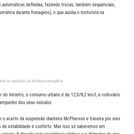
s automáticas definidas, fazendo trocas, também sequenciais,
ática durante frenagens), o que auxilia o motorista na
de os requisitos de eficiência energética
 do Inmetro, o consumo urbano é de 12,0/8,2 km/l, e rodoviário
sempenho dos seus veículos.
 e o acerto da suspensão dianteira McPherson e traseira por eixo
 de estabilidade e conforto. Mas isso só saberemos em