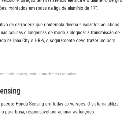
veículo. A direção tem assistência elétrica e o diâmetro de giro
ões, montados em rodas de liga de alumínio de 17”.
ivo da carroceria que contempla diversos isolantes acústicos
a nas colunas e longarinas de modo a bloquear a transmissão de
izado na linha City e HR-V, e seguramente deve trazer um bom
a bem posicionados, assim como demais comandos
Sensing
 pacote Honda Sensing em todas as versões. O sistema utiliza
o para-brisa, responsável por acionar as funções: