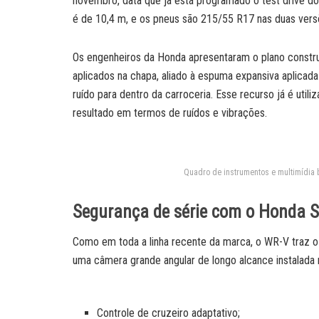
novembro, data que já está programado o test drive do 
é de 10,4 m, e os pneus são 215/55 R17 nas duas vers
Os engenheiros da Honda apresentaram o plano construt
aplicados na chapa, aliado à espuma expansiva aplicad
ruído para dentro da carroceria. Esse recurso já é util
resultado em termos de ruídos e vibrações.
Quadro de instrumentos e multimídi
Segurança de série com o Honda 
Como em toda a linha recente da marca, o WR-V traz o
uma câmera grande angular de longo alcance instalada n
Controle de cruzeiro adaptativo;