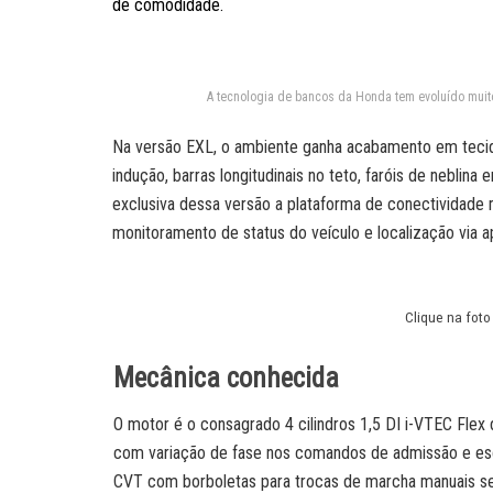
de comodidade.
A tecnologia de bancos da Honda tem evoluído muito,
Na versão EXL, o ambiente ganha acabamento em tecido
indução, barras longitudinais no teto, faróis de nebl
exclusiva dessa versão a plataforma de conectividade
monitoramento de status do veículo e localização via ap
Clique na foto
Mecânica conhecida
O motor é o consagrado 4 cilindros 1,5 DI i-VTEC Fle
com variação de fase nos comandos de admissão e esc
CVT com borboletas para trocas de marcha manuais s