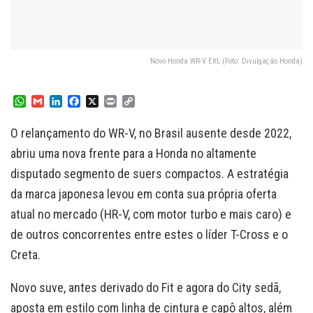
Novo Honda WR-V EXL (Foto: Divulgação Honda)
W
G
L
F
X
P
C
h
m
i
a
r
o
a
a
n
c
i
p
O relançamento do WR-V, no Brasil ausente desde 2022,
t
i
k
e
n
y
s
l
e
b
t
L
abriu uma nova frente para a Honda no altamente
A
d
o
i
disputado segmento de suers compactos. A estratégia
p
I
o
n
p
n
k
k
da marca japonesa levou em conta sua própria oferta
atual no mercado (HR-V, com motor turbo e mais caro) e
de outros concorrentes entre estes o líder T-Cross e o
Creta.
Novo suve, antes derivado do Fit e agora do City sedã,
aposta em estilo com linha de cintura e capô altos, além