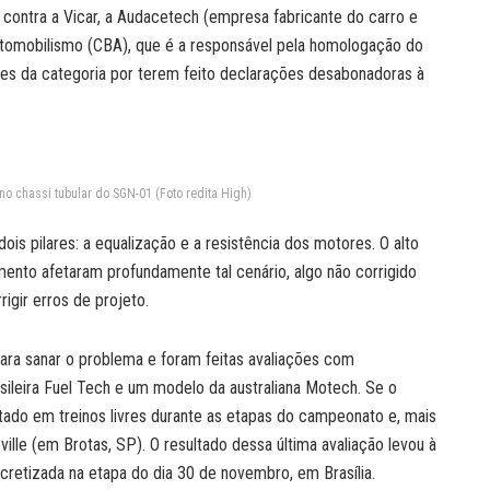
s contra a Vicar, a Audacetech (empresa fabricante do carro e
Automobilismo (CBA), que é a responsável pela homologação do
res da categoria por terem feito declarações desabonadoras à
no chassi tubular do SGN-01 (Foto redita High)
is pilares: a equalização e a resistência dos motores. O alto
amento afetaram profundamente tal cenário, algo não corrigido
rigir erros de projeto.
ara sanar o problema e foram feitas avaliações com
ileira Fuel Tech e um modelo da australiana Motech. Se o
tado em treinos livres durante as etapas do campeonato e, mais
lle (em Brotas, SP). O resultado dessa última avaliação levou à
cretizada na etapa do dia 30 de novembro, em Brasília.