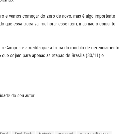
arro e vamos começar do zero de novo, mas é algo importante
do que essa troca vai melhorar esse item, mas não o conjunto
com Campos e acredita que a troca do módulo de gerenciamento
 que sejam para apenas as etapas de Brasília (30/11) e
idade do seu autor.
Ford
Fuel Tech
Motech
motor v8
quatro cilindros