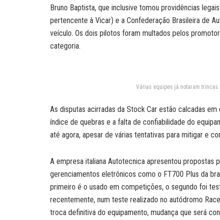
Bruno Baptista, que inclusive tomou providências legai
pertencente à Vicar) e a Confederação Brasileira de 
veículo. Os dois pilotos foram multados pelos promoto
categoria.
Várias equipes já notaram trincas 
As disputas acirradas da Stock Car estão calcadas em do
índice de quebras e a falta de confiabilidade do equip
até agora, apesar de várias tentativas para mitigar e cor
A empresa italiana Autotecnica apresentou propostas p
gerenciamentos eletrônicos como o FT700 Plus da bras
primeiro é o usado em competições, o segundo foi tes
recentemente, num teste realizado no autódromo Racevi
troca definitiva do equipamento, mudança que será con