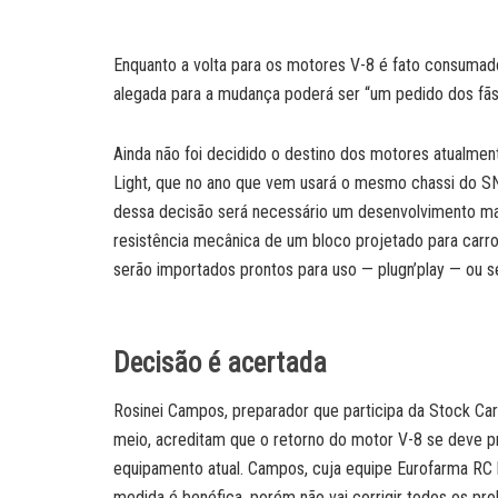
Enquanto a volta para os motores V-8 é fato consumad
alegada para a mudança poderá ser “um pedido dos fãs
Ainda não foi decidido o destino dos motores atualmen
Light, que no ano que vem usará o mesmo chassi do SNG
dessa decisão será necessário um desenvolvimento m
resistência mecânica de um bloco projetado para carro
serão importados prontos para uso — plugn’play — ou s
Decisão é acertada
Rosinei Campos, preparador que participa da Stock Car
meio, acreditam que o retorno do motor V-8 se deve p
equipamento atual. Campos, cuja equipe Eurofarma RC 
medida é benéfica, porém não vai corrigir todos os pr