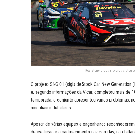
Resistência dos motores afetou eq
O projeto SNG 01 (sigla de
S
tock Car
N
ew
G
eneration (
e, segundo informações da Vicar, completou mais de 10
temporada, o conjunto apresentou vários problemas, no
nos chassis tubulares.
Apesar de várias equipes e engenheiros reconhecere
de evolução e amadurecimento nas corridas, não faltar