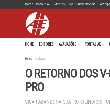
Home
Sobre o AE
Editores
Loja
Publieditoriais
Particip
HOME
EDITORES
AVALIAÇÕES
PORTAL AE
Home
Colunas
O RETORNO DOS V-
PRO
VICAR ABANDONA QUATRO-CILINDROS TU