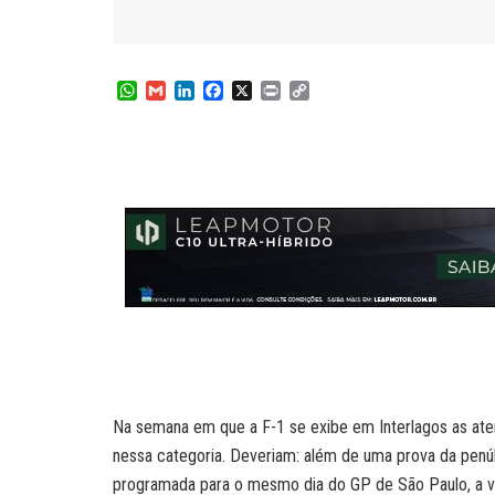
W
G
L
F
X
P
C
h
m
i
a
r
o
a
a
n
c
i
p
t
i
k
e
n
y
s
l
e
b
t
L
A
d
o
i
p
I
o
n
p
n
k
k
Na semana em que a F-1 se exibe em Interlagos as ate
nessa categoria. Deveriam: além de uma prova da penú
programada para o mesmo dia do GP de São Paulo, a v