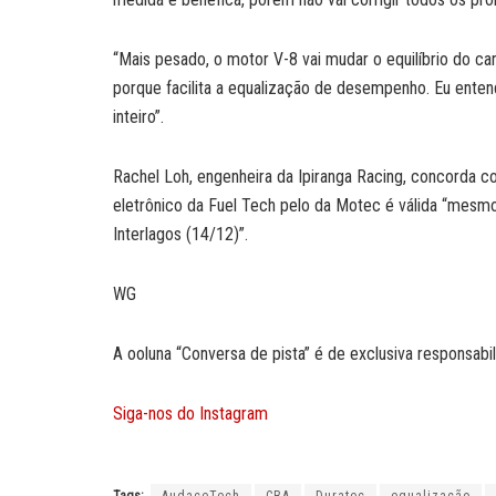
“Mais pesado, o motor V-8 vai mudar o equilíbrio do c
porque facilita a equalização de desempenho. Eu enten
inteiro”.
Rachel Loh, engenheira da Ipiranga Racing, concorda 
eletrônico da Fuel Tech pelo da Motec é válida “mesmo
Interlagos (14/12)”.
WG
A ooluna “Conversa de pista” é de exclusiva responsabil
Siga-nos do Instagram
Tags:
AudaceTech
CBA
Duratec
equalização