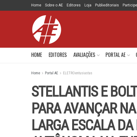
Home
Sobre o AE
Editores
Loja
Publieditoriais
Particip
HOME
EDITORES
AVALIAÇÕES
PORTAL AE
Home
Portal AE
ELETROentusiastas
STELLANTIS E BOL
PARA AVANÇAR NA
LARGA ESCALA DA