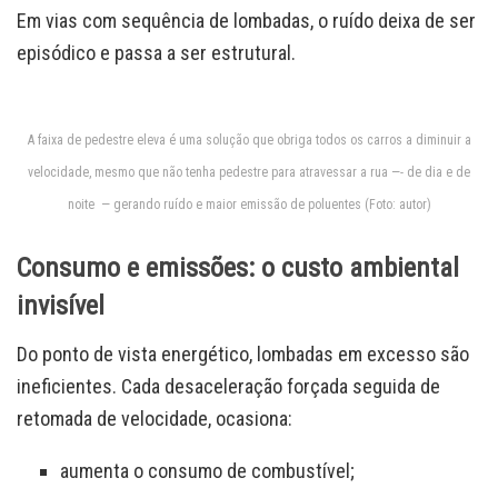
Em vias com sequência de lombadas, o ruído deixa de ser
episódico e passa a ser estrutural.
A faixa de pedestre eleva é uma solução que obriga todos os carros a diminuir a
velocidade, mesmo que não tenha pedestre para atravessar a rua —- de dia e de
noite — gerando ruído e maior emissão de poluentes (Foto: autor)
Consumo e emissões: o custo ambiental
invisível
Do ponto de vista energético, lombadas em excesso são
ineficientes. Cada desaceleração forçada seguida de
retomada de velocidade, ocasiona:
aumenta o consumo de combustível;