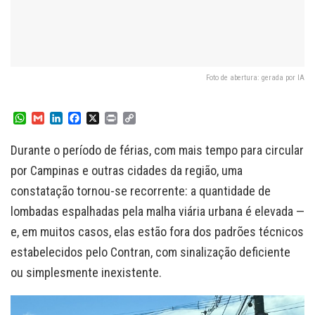
Foto de abertura: gerada por IA
W
G
L
F
X
P
C
h
m
i
a
r
o
a
a
n
c
i
p
Durante o período de férias, com mais tempo para circular
t
i
k
e
n
y
s
l
e
b
t
L
por Campinas e outras cidades da região, uma
A
d
o
i
constatação tornou-se recorrente: a quantidade de
p
I
o
n
p
n
k
k
lombadas espalhadas pela malha viária urbana é elevada —
e, em muitos casos, elas estão fora dos padrões técnicos
estabelecidos pelo Contran, com sinalização deficiente
ou simplesmente inexistente.